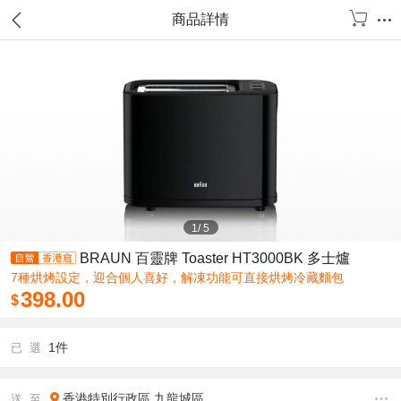
商品詳情
1
/
5
BRAUN 百靈牌 Toaster HT3000BK 多士爐
7種烘烤設定，迎合個人喜好，解凍功能可直接烘烤冷藏麵包
398.00
$
1件
已 選
香港特別行政區
九龍城區
送 至