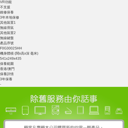
VR功能
不支援
維修保養
3年本地保修
其他裝置1
無線滑鼠
其他裝置2
無線鍵盤
產品序號
F0G3002SHH
機身體積 (闊x高x深 毫米)
541x249x435
保養範圍
香港/澳門
保養詳情
3年保養
-