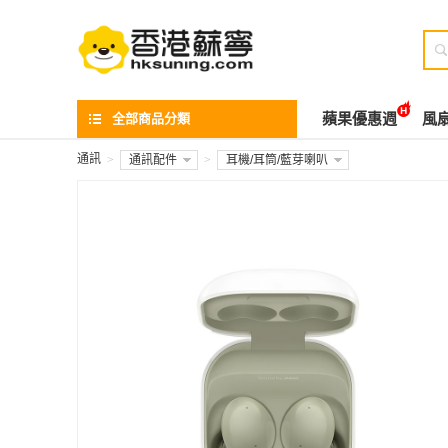

全部商品分類
蘋果優惠週
風
通訊
>
通訊配件
>
耳機/耳筒/藍芽喇叭