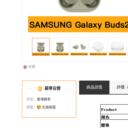
收藏
商品詳情
評價
（
蘇寧自營
商家：
香港蘇寧
聯繫：
在綫客服