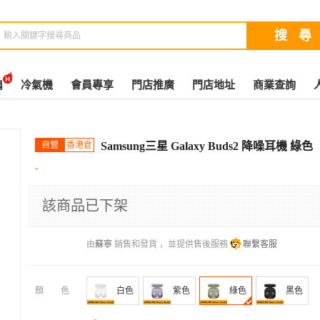
扇
冷氣機
會員專享
門店推廣
門店地址
商業查詢
自營
香港倉
Samsung三星 Galaxy Buds2 降噪耳機 綠色
-
該商品已下架
由
蘇寧
銷售和發貨 ，並提供售後服務
聯繫客服
顏色
白色
紫色
綠色
黑色