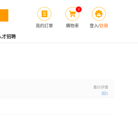
0
我的訂單
購物車
登入
/
註冊
人才招聘
纍計評價
80+