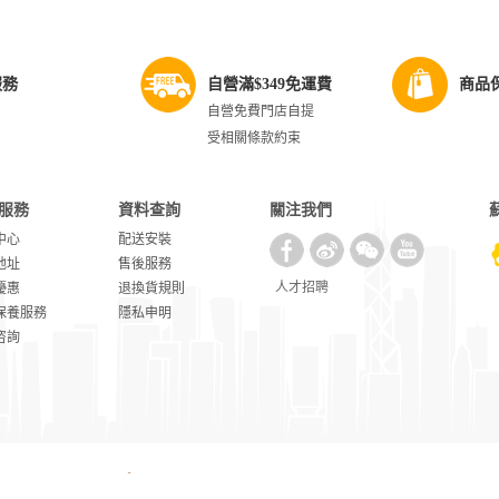
服務
自營滿$349免運費
商品
自營免費門店自提
受相關條款約束
服務
資料查詢
關注我們
中心
配送安裝
地址
售後服務
人才招聘
優惠
退換貨規則
保養服務
隱私申明
咨詢
uning.com 版權所有
|
蘇公網安備 32010202010513號
|
蘇ICP備17059172號
|
合