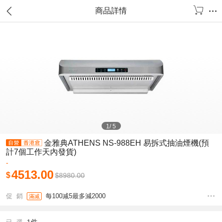
商品詳情
1
/
5
金雅典ATHENS NS-988EH 易拆式抽油煙機(預
計7個工作天內發貨)
-
4513.00
$
$
8980.00
促 銷
每100减5最多減2000
滿减