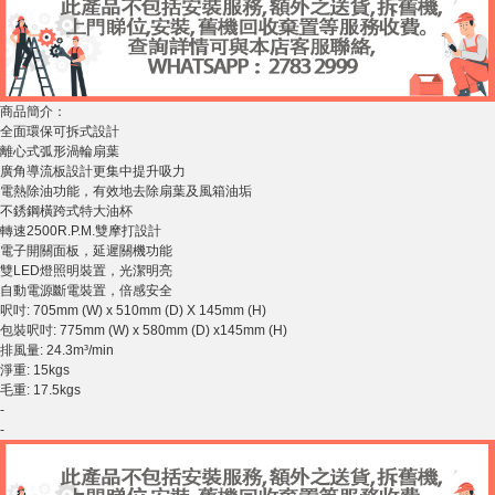
商品簡介：
全面環保可拆式設計
離心式弧形渦輪扇葉
廣角導流板設計更集中提升吸力
電熱除油功能，有效地去除扇葉及風箱油垢
不銹鋼橫跨式特大油杯
轉速2500R.P.M.雙摩打設計
電子開關面板，延遲關機功能
雙LED燈照明裝置，光潔明亮
自動電源斷電裝置，倍感安全
呎吋: 705mm (W) x 510mm (D) X 145mm (H)
包裝呎吋: 775mm (W) x 580mm (D) x145mm (H)
排風量: 24.3m³/min
淨重: 15kgs
毛重: 17.5kgs
-
-