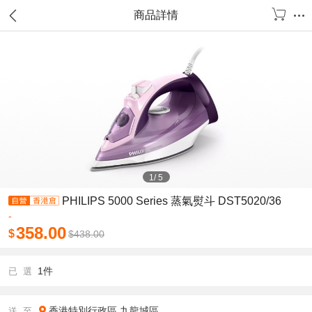
商品詳情
1
/
5
PHILIPS 5000 Series 蒸氣熨斗 DST5020/36
-
358.00
$
$
438.00
1件
已 選
香港特別行政區
九龍城區
送 至