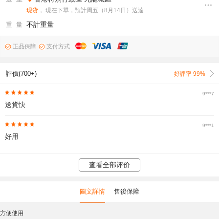
现货
， 現在下單，預計周五（8月14日）送達
不計重量
重 量
正品保障
支付方式
評價(700+)
好評率 99%
9***7
送貨快
9***1
好用
查看全部评价
圖文詳情
售後保障
方便使用