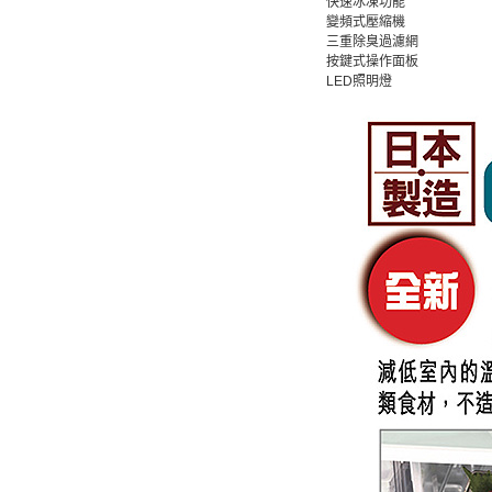
快速冰凍功能
變頻式壓縮機
三重除臭過濾網
按鍵式操作面板
LED照明燈