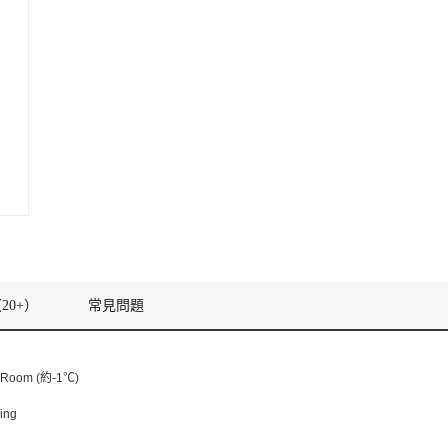
20+）
常見問題
Room (約-1℃)
ing