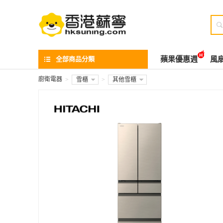

全部商品分類
蘋果優惠週
風
廚衛電器
>
雪櫃
>
其他雪櫃