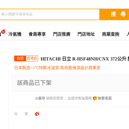
扇
冷氣機
會員專享
門店推廣
門店地址
商業查詢
自營
香港倉
HITACHI 日立 R-HSF48NH/CNX 37
日本製造/-1℃特鮮冰溫室/高效能保濕設計蔬果室
該商品已下架
由
蘇寧
銷售和發貨 ，並提供售後服務
聯繫客服
分享