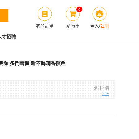
0
我的訂單
購物車
登入
/
註冊
人才招聘
2公升 變頻 多門雪櫃 新不銹鋼香檳色
纍計評價
20+