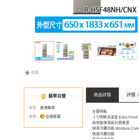
收藏
商品詳情
評價
（
蘇寧自營
商家：
香港蘇寧
主要特點
聯繫：
在綫客服
-1℃特鮮冰溫室 Extra Fresh 
高效能保濕設計蔬果室
保濕冷藏功能 Moisture Cool
快速冷藏功能