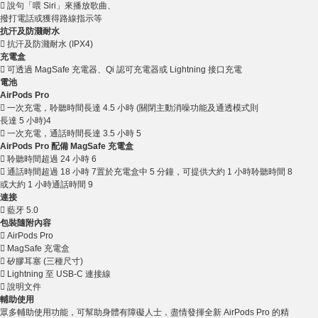
 說句「喂 Siri」來播放歌曲、
撥打電話或獲得路線指示等
抗汗及防濺耐水
 抗汗及防濺耐水 (IPX4)
充電盒
 可透過 MagSafe 充電器、Qi 認可充電器或 Lightning 接口充電
電池
AirPods Pro
 一次充電，聆聽時間長達 4.5 小時 (關閉主動消噪功能及通透模式則
長達 5 小時)4
 一次充電，通話時間長達 3.5 小時 5
AirPods Pro
配備
MagSafe
充電盒
 聆聽時間超過 24 小時 6
 通話時間超過 18 小時 7置於充電盒中 5 分鐘，可提供大約 1 小時聆聽時間 8
或大約 1 小時通話時間 9
連接
 藍牙 5.0
包裝隨附內容
 AirPods Pro
 MagSafe 充電盒
 矽膠耳塞 (三種尺寸)
 Lightning 至 USB-C 連接線
 說明文件
輔助使用
眾多輔助使用功能，可幫助身體有障礙人士，盡情發揮全新 AirPods Pro 的精