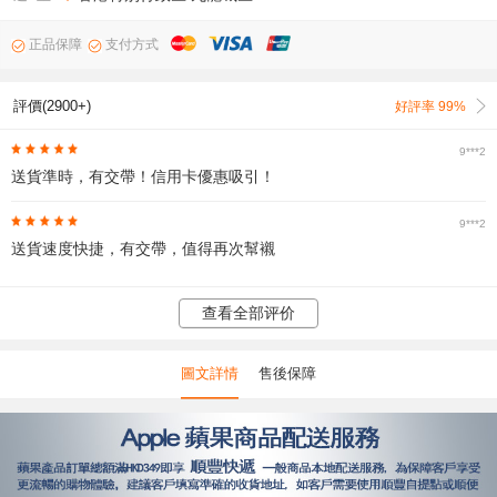
正品保障
支付方式
評價(2900+)
好評率 99%
9***2
送貨準時，有交帶！信用卡優惠吸引！
9***2
送貨速度快捷，有交帶，值得再次幫襯
查看全部评价
圖文詳情
售後保障