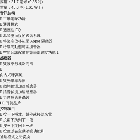
厚度：21.7 毫米 (0.85 吋)
重量：45.6 克 (1.61 安士)
音訊技術
 主動消噪功能
 通透模式
 適應性 EQ
 為等壓而設的透氣系統
 特製高位移範圍 Apple 驅動器
 特製高動態範圍擴音器
 空間音訊配備動態頭部追蹤功能 1
感應器
 雙波束形成咪高風

向內式咪高風
 雙光學感應器
 動態偵測加速感應器
 語音偵測加速感應器
 力度感應器
晶片
H1 耳筒晶片
控制項目
 按一下播放、暫停或接聽來電
 按兩下跳到下一段
 按三下跳回上一段
 按住以在主動消噪功能和
通透模式之間切換