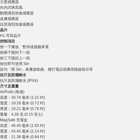
力度感應器
向內式咪高風
動態識別加速感應器
皮膚感應器
話音識別加速感應器
晶片
H1 耳筒晶片
控制項目
按一下播放、暫停或接聽來電
按兩下跳到下一段
按三下跳回上一段
按住即可使用 Siri
說句「喂 Siri」來播放歌曲、撥打電話或獲得路線指示等
抗汗及防濺耐水
抗汗及防濺耐水 (IPX4)
尺寸及重量
AirPods (每邊)
高度：30.79 毫米 (1.21 吋)
寬度：18.26 毫米 (0.72 吋)
厚度：19.21 毫米 (0.76 吋)
重量：4.28 克 (0.15 安士)
MagSafe 充電盒
高度：46.40 毫米 (1.83 吋)
寬度：54.40 毫米 (2.14 吋)
厚度：21.38 毫米 (0.84 吋)