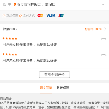
香港特別行政區
九龍城區
送 至
正品保障
支付方式
評價(10+)
好評率 100%
7***9
用户未及时作出评价，系统默认好评
7***4
用户未及时作出评价，系统默认好评
查看全部评价
圖文詳情
售後保障
商品簡介：
6S手足修磨儀讓您在家所有權專人工作室維護，輕鬆三步皮膚管理，修剪指甲一次到
位，只需30秒清除死皮老繭，雙手，雙腳重塑新生柔嫩！專利圓弧磨頭提升15％打磨