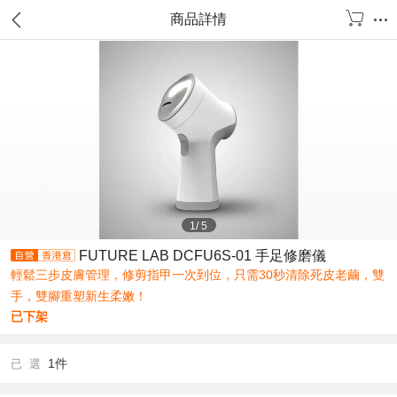
商品詳情
1
/
5
FUTURE LAB DCFU6S-01 手足修磨儀
輕鬆三步皮膚管理，修剪指甲一次到位，只需30秒清除死皮老繭，雙
手，雙腳重塑新生柔嫩！
已下架
1件
已 選