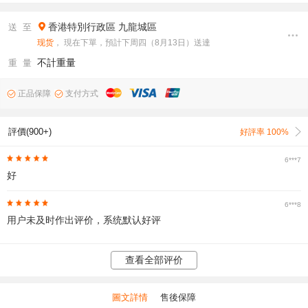
香港特別行政區
九龍城區
送 至
现货
， 現在下單，預計下周四（8月13日）送達
不計重量
重 量
正品保障
支付方式
評價(900+)
好評率 100%
6***7
好
6***8
用户未及时作出评价，系统默认好评
查看全部评价
圖文詳情
售後保障