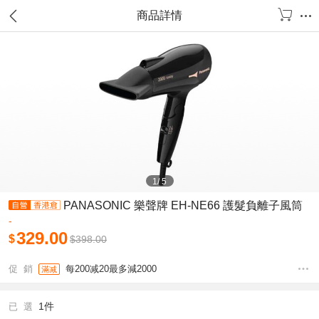
商品詳情
1
/
5
PANASONIC 樂聲牌 EH-NE66 護髮負離子風筒
-
329.00
$
$
398.00
促 銷
每200减20最多減2000
滿减
1件
已 選