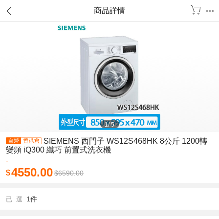
商品詳情
1
/
5
SIEMENS 西門子 WS12S468HK 8公斤 1200轉
變頻 iQ300 纖巧 前置式洗衣機
-
4550.00
$
$
6590.00
1件
已 選