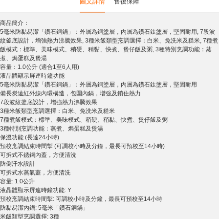
圖文詳情
售後保障
商品簡介：
5毫米防黏易潔「鑽石銅鍋」：外層為銅塗層，內層為鑽石鈦塗層，堅固耐用, 7段波
紋釜底設計，增強熱力沸騰效果, 3種米飯類型烹調選擇：白米、免洗米及糙米, 7種煮
飯模式：標準、美味模式、稍硬、稍黏、快煮、煲仔飯及粥, 3種特別烹調功能：蒸
煮、焗蛋糕及煲湯
容量：1.0公升 (適合1至6人用)
液晶體顯示屏連時鐘功能
5毫米防黏易潔「鑽石銅鍋」：外層為銅塗層，內層為鑽石鈦塗層，堅固耐用
備長炭遠紅外線內環構造，包圍內鍋，增強及鎖住熱力
7段波紋釜底設計，增強熱力沸騰效果
3種米飯類型烹調選擇：白米、免洗米及糙米
7種煮飯模式：標準、美味模式、稍硬、稍黏、快煮、煲仔飯及粥
3種特別烹調功能：蒸煮、焗蛋糕及煲湯
保溫功能 (長達24小時)
預校烹調結束時間掣 (可調校小時及分鐘，最長可預校至14小時)
可拆式不銹鋼內蓋，方便清洗
防倒汗水設計
可拆式水蒸氣蓋，方便清洗
容量: 1.0公升
液晶體顯示屏連時鐘功能: Y
預校烹調結束時間掣: 可調校小時及分鐘，最長可預校至14小時
防黏易潔內鍋: 5毫米「鑽石銅鍋」
米飯類型烹調選擇: 3種