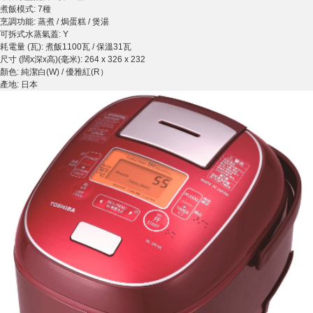
煮飯模式: 7種
烹調功能: 蒸煮 / 焗蛋糕 / 煲湯
可拆式水蒸氣蓋: Y
耗電量 (瓦): 煮飯1100瓦 / 保溫31瓦
尺寸 (闊x深x高)(毫米): 264 x 326 x 232
顏色: 純潔白(W) / 優雅紅(R）
產地: 日本