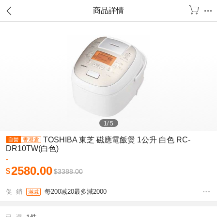
商品詳情
1
/
5
TOSHIBA 東芝 磁應電飯煲 1公升 白色 RC-
DR10TW(白色)
-
2580.00
$
$
3388.00
促 銷
每200减20最多減2000
滿减