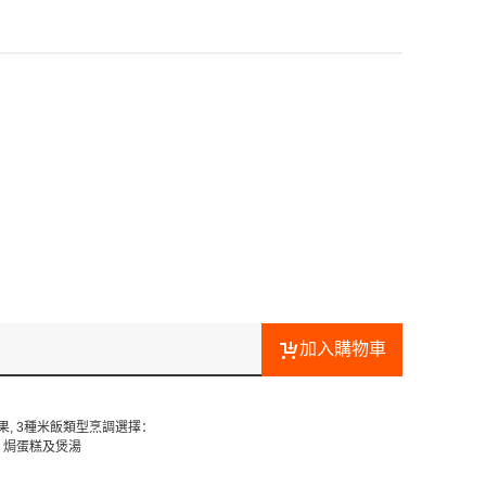
加入購物車
, 3種米飯類型烹調選擇：
、焗蛋糕及煲湯