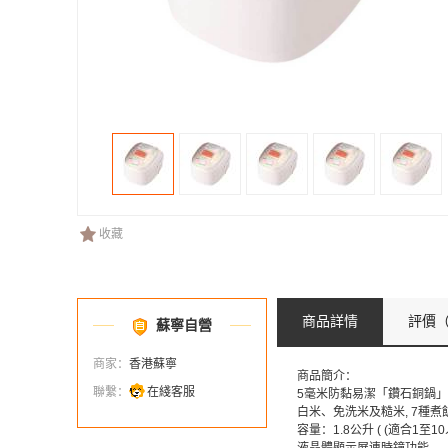
收藏
商品詳情
評價
（
蘇寧自營
商家：
香港蘇寧
商品簡介：
聯繫：
在綫客服
5毫米防黏易潔「鑽石銅鍋」
白米、免洗米及糙米, 7種
容量：1.8公升 ( (適合1至10