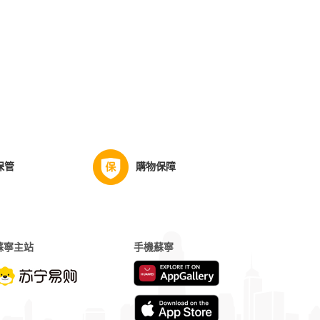
保管
購物保障
蘇寧主站
手機蘇寧