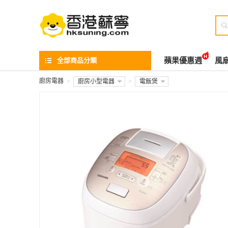

全部商品分類
蘋果優惠週
風
廚房電器
>
廚房小型電器
>
電飯煲