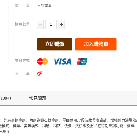
重量
不計重量
購買數量
立即購買
加入購物車
支付方式
分享
100+）
常見問題
：外層為銅塗層，內層為鑽石鈦塗層，堅固耐用, 7段波紋釜底設計，增強熱力沸騰效果
煮飯模式：標準、美味模式、稍硬、稍黏、快煮、煲仔飯及粥, 3種特別烹調功能：蒸煮
人用))