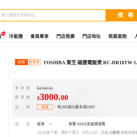
扇
冷氣機
會員專享
門店推廣
門店地址
商業查詢
自營
香港倉
TOSHIBA 東芝 磁應電飯煲 RC-DR18TW
-
參考價
$3788.00
3000
.
00
$
蘇寧價
促銷
滿减
每200减20最多減2000
送至
香港
有貨
349元免基礎運費
16:00前下單，預計下周三（8月12日）送達
由
蘇寧
銷售和發