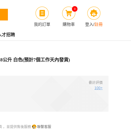
0
我的訂單
購物車
登入
/
註冊
人才招聘
 1.8公升 白色(預計7個工作天內發貨)
纍計評價
100+
貨 ，並提供售後服務
聯繫客服