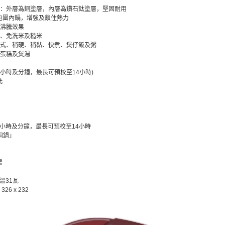
」：外層為銅塗層，內層為鑽石鈦塗層，堅固耐用
包圍內鍋，增強及鎖住熱力
力沸騰效果
米、免洗米及糙米
模式、稍硬、稍黏、快煮、煲仔飯及粥
焗蛋糕及煲湯
校小時及分鐘，最長可預校至14小時)
洗
校小時及分鐘，最長可預校至14小時
銅鍋」
湯
保溫31瓦
326 x 232