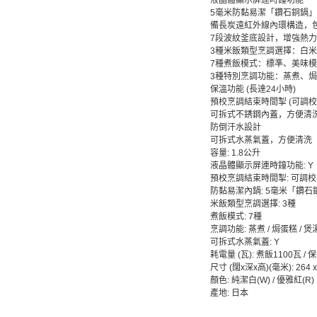
液晶體顯示屏連時鐘功能
5毫米防黏易潔「鑽石銅鍋
備長炭遠紅外線內環構造，
7段波紋釜底設計，增強熱
3種米飯類型烹調選擇：白
7種煮飯模式：標準、美味
3種特別烹調功能：蒸煮、
保溫功能 (長達24小時)
預校烹調結束時間掣 (可調
可拆式不銹鋼內蓋，方便清
防倒汗水設計
可拆式水蒸氣蓋，方便清洗
容量: 1.8公升
液晶體顯示屏連時鐘功能: Y
預校烹調結束時間掣: 可調
防黏易潔內鍋: 5毫米「鑽石
米飯類型烹調選擇: 3種
煮飯模式: 7種
烹調功能: 蒸煮 / 焗蛋糕 / 煲
可拆式水蒸氣蓋: Y
耗電量 (瓦): 煮飯1100瓦 / 
尺寸 (闊x深x高)(毫米): 264 x 
顏色: 純潔白(W) / 優雅紅(R)
產地: 日本