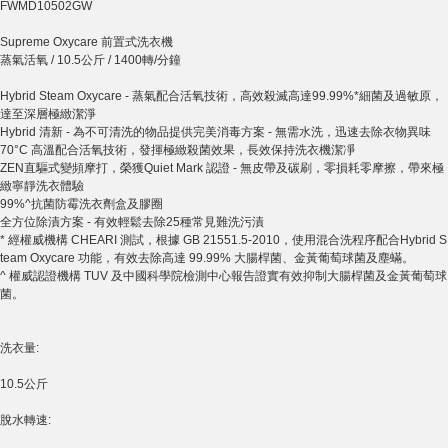
FWMD10502GW
Supreme Oxycare 前置式洗衣機
蒸氣活氧 / 10.5公斤 / 1400轉/分鐘
Hybrid Steam Oxycare - 蒸氣配合活氧技術，高效殺滅高達99.99%*細菌及過敏原，
達至深層極緻潔淨
Hybrid 清新 - 為不可清洗的物品提供完美消毒方案 - 無需水洗，迅速去除衣物異味
70°C 高溫配合活氧技術，發揮極緻殺菌效果，長效保持洗衣機潔凈
ZEN直驅式變頻摩打，榮獲Quiet Mark 認證 - 無皮帶及碳刷，零損耗零摩擦，帶來極
緻寧靜洗衣體驗
99%^抗菌防霉洗衣劑盒及膠圈
全方位除漬方案 - 有效輕鬆去除25種常見難洗污漬
* 經權威機構 CHEARI 測試，根據 GB 21551.5-2010，使用混合洗程序配合Hybrid S
team Oxycare 功能，有效去除高達 99.99% 大腸桿菌、金黃葡萄球菌及塵蟎。
^ 權威認證機構 TUV 及中國科學院檢測中心報告證實有效抑制大腸桿菌及金黃葡萄球
菌。
洗衣量:
10.5公斤
脫水轉速: