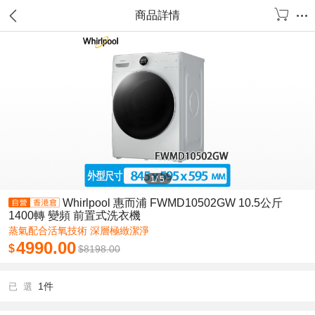
商品詳情
1
/
5
Whirlpool 惠而浦 FWMD10502GW 10.5公斤
1400轉 變頻 前置式洗衣機
蒸氣配合活氧技術 深層極緻潔淨
4990.00
$
$
8198.00
1件
已 選