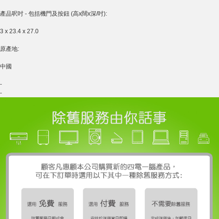
產品呎吋 - 包括機門及按鈕 (高x闊x深/吋):
3 x 23.4 x 27.0
原產地:
中國
-
-