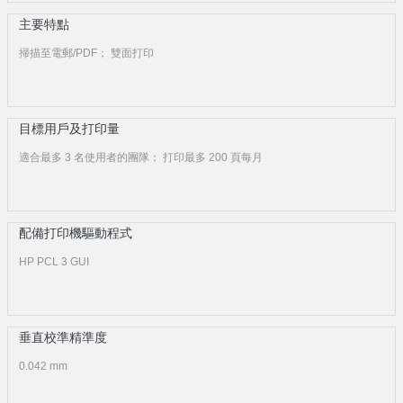
主要特點
掃描至電郵/PDF； 雙面打印
目標用戶及打印量
適合最多 3 名使用者的團隊； 打印最多 200 頁每月
配備打印機驅動程式
HP PCL 3 GUI
垂直校準精準度
0.042 mm