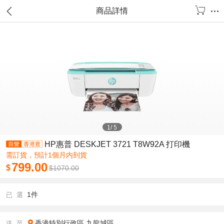
商品詳情
1
/
5
HP惠普 DESKJET 3721 T8W92A 打印機
需訂貨，預計1個月内到貨
799.00
$
$
1070.00
1件
已 選
香港特別行政區
九龍城區
送 至