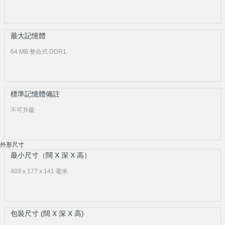
最大記憶體
64 MB 整合式 DDR1
標準記憶體備註
不可升級
外形尺寸
最小尺寸（闊 X 深 X 高）
403 x 177 x 141 毫米
包裝尺寸 (闊 X 深 X 高)