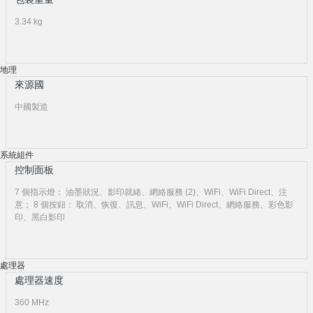
3.34 kg
地理
來源國
中國製造
系統組件
控制面板
7 個指示燈： 油墨狀況、影印就緒、網絡服務 (2)、WiFi、WiFi Direct、注
意； 8 個按鈕： 取消、恢復、訊息、WiFi、WiFi Direct、網絡服務、彩色影
印、黑白影印
處理器
處理器速度
360 MHz