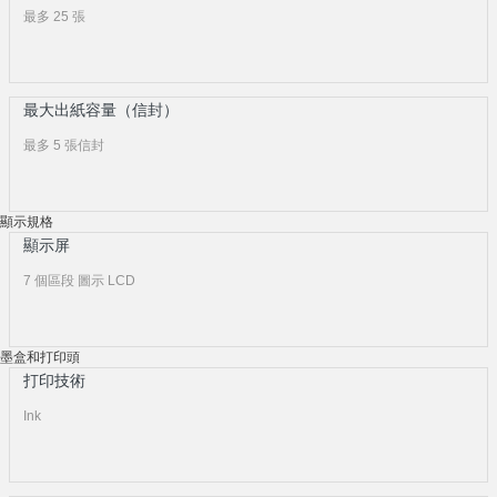
最多 25 張
最大出紙容量（信封）
最多 5 張信封
顯示規格
顯示屏
7 個區段 圖示 LCD
墨盒和打印頭
打印技術
Ink