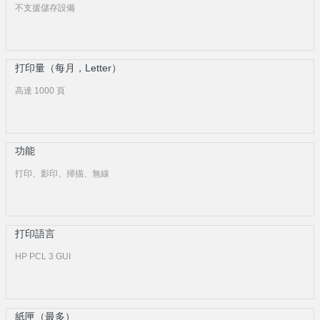
不支援儲存設備
打印量（每月，Letter）
高達 1000 頁
功能
打印、影印、掃描、無線
打印語言
HP PCL 3 GUI
紙匣（最多）