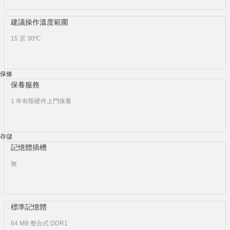
建議操作溫度範圍
15 至 30ºC
保修
保養服務
1 年有限硬件上門保養
存儲
記憶體插槽
無
標準記憶體
64 MB 整合式 DDR1