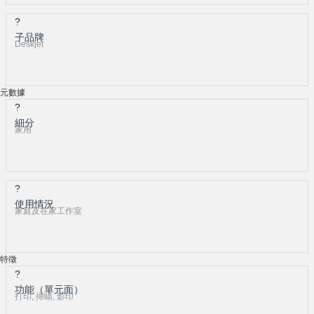
?
子品牌
Deskjet
元數據
?
細分
家用
?
使用情況
家庭及在家工作室
特徵
?
功能（單元面）
打印, 掃瞄, 影印