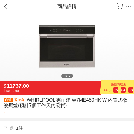
商品詳情
1
/
5
距搶購結束
11737.00
$
00
06
04
37
天
:
:
$
14990.00
WHIRLPOOL 惠而浦 W7ME450HK W 內置式微
波焗爐(預計7個工作天內發貨)
-
1件
已 選