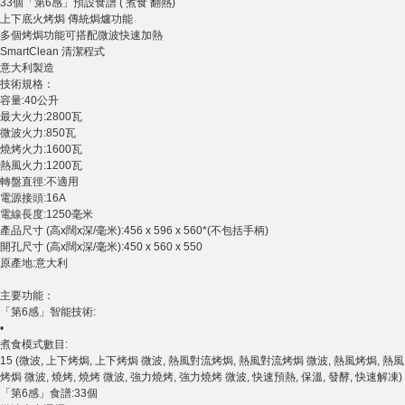
33個「第6感」預設食譜 (
煮食 翻熱)
上下底火烤焗 傳統焗爐功能
多個烤焗功能可
搭配微波快速加熱
SmartClean 清潔程式
意大利製造
技術規格：
容量:40公升
最大火力:2800瓦
微波火力:850瓦
燒烤火力:1600瓦
熱風火力:1200瓦
轉盤直徑:不適用
電源接頭:16A
電線長度:1250毫米
產品尺寸 (高x闊x深/毫米):456 x 596 x 560*(不包括手柄)
開孔尺寸 (高x闊x深/毫米):450 x 560 x 550
原產地:意大利
主要功能：
「第6感」智能技術:
•
煮食模式數目:
15 (微波, 上下烤焗, 上下烤焗 微波, 熱風對流烤焗, 熱風對流烤焗 微波, 熱風烤焗, 熱風
烤焗 微波, 燒烤, 燒烤 微波, 強力燒烤, 強力燒烤 微波, 快速預熱, 保溫, 發酵, 快速解凍)
「第6感」食譜:33個