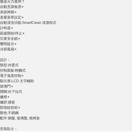
微波火力選擇:7
自動烹調食譜:•
表面烤焗:•
喜愛菜單設定:•
自動清洗功能:SmartClean 清潔程式
計時器:•
延緩開始/停止:•
兒童安全鎖:•
響鬧提示:•
冷卻風扇:•
設計：
類型:內置式
控制面板:輕觸式
電子溫度控制:•
顯示屏:LCD 文字輔助
玻璃門:•
開關:向下拉式
爐燈:•
爐腔:搪瓷
防指紋技術:•
顏色:不銹鋼
配件:焗盤, 玻璃盤, 燒烤架
安裝貼士：