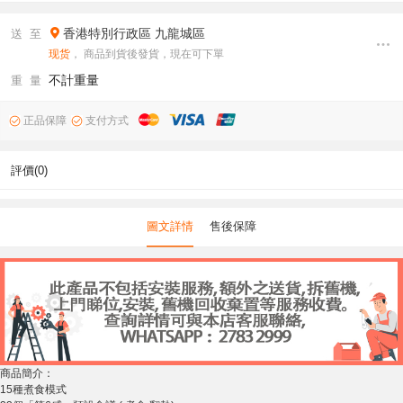
香港特別行政區
九龍城區
送 至
现货
， 商品到貨後發貨，現在可下單
不計重量
重 量
正品保障
支付方式
評價(0)
圖文詳情
售後保障
商品簡介：
15種煮食模式