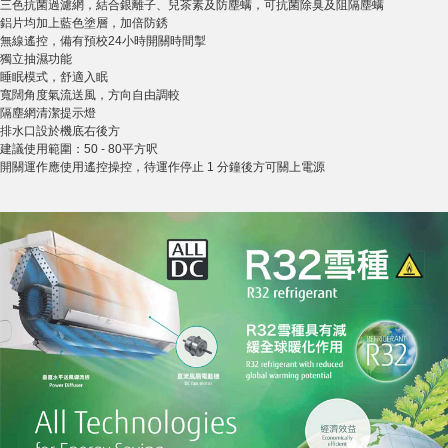
三色抗菌過濾網，結合銀離子、兒茶素及防塵螨，可抗菌除臭及阻隔塵螨
鋁片均加上藍色塗層，加倍防銹
無線遙控，備有預校24小時開關時間掣
獨立抽濕功能
睡眠模式，舒適入眠
寬闊角度氣流送風，方向自由調較
隔塵網清潔提示燈
排水口設於機底右後方
建議使用範圍：50 - 80平方呎
開關運作應使用遙控操控，待運作停止 1 分鐘後方可關上電源