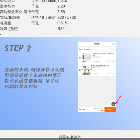
製冷能力
英卡 / 時 (Btu/h)
7,510
製冷能力
千瓦
2.20
高能量效率比-製冷
千瓦
3.58
電源/相/頻率
伏特 / 相 / 赫茲
220 / 1 / 50
耗電量
千瓦
0.615
冷媒 (雪種)
R32
-
我是有底線的