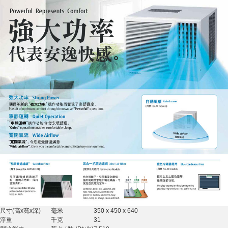
尺寸(高x寬x深)
毫米
350 x 450 x 640
淨重
千克
31