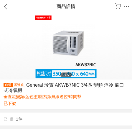
商品詳情
1
/
5
General 珍寶 AKWB7NIC 3/4匹 變頻 淨冷 窗口
式冷氣機
全直流變頻/藍色塗層防銹/無線遙控/時間掣
已下架
1件
已 選