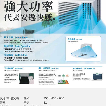
尺寸(高x寬x深)
毫米
350 x 450 x 640
淨重
千克
31