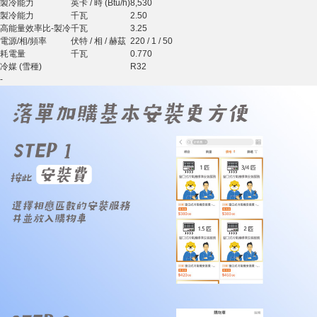
製冷能力
英卡 / 時 (Btu/h)
8,530
製冷能力
千瓦
2.50
高能量效率比-製冷
千瓦
3.25
電源/相/頻率
伏特 / 相 / 赫茲
220 / 1 / 50
耗電量
千瓦
0.770
冷媒 (雪種)
R32
-