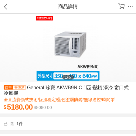
商品詳情
1
/
5
General 珍寶 AKWB9NIC 1匹 變頻 淨冷 窗口式
冷氣機
全直流變頻式技術/恆溫穩定/藍色塗層防銹/無線遙控/時間掣
5180.00
$
$
8080.00
1件
已 選