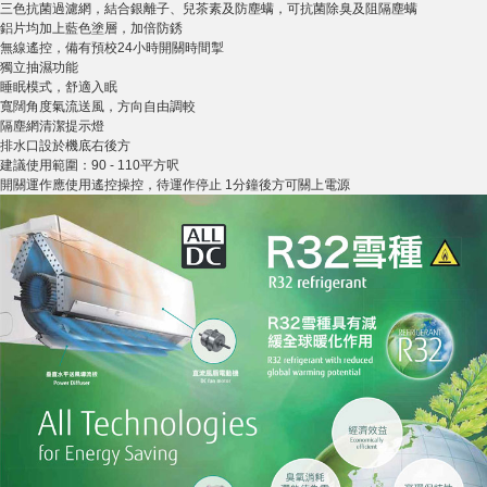
三色抗菌過濾網，結合銀離子、兒茶素及防塵螨，可抗菌除臭及阻隔塵螨
鋁片均加上藍色塗層，加倍防銹
無線遙控，備有預校24小時開關時間掣
獨立抽濕功能
睡眠模式，舒適入眠
寬闊角度氣流送風，方向自由調較
隔塵網清潔提示燈
排水口設於機底右後方
建議使用範圍：90 - 110平方呎
開關運作應使用遙控操控，待運作停止 1分鐘後方可關上電源