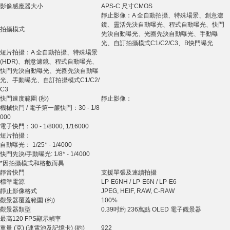
影像感應器大小
APS-C 尺寸CMOS
靜止影像：A 全自動拍攝、特殊場景、創意濾
鏡、靈活先決自動曝光、程式自動曝光、快門
拍攝模式
先決自動曝光、光圈先決自動曝光、手動曝
光、自訂拍攝模式C1/C2/C3、B快門曝光
短片拍攝：A 全自動拍攝、特殊場景
(HDR)、創意濾鏡、程式自動曝光、
快門先決自動曝光、光圈先決自動曝
光、手動曝光、自訂拍攝模式C1/C2/
C3
快門速度範圍 (秒)
靜止影像：
機械快門 / 電子第一簾快門：30 - 1/8
000
電子快門：30 - 1/8000, 1/16000
短片拍攝：
自動曝光： 1/25* - 1/4000
快門先決/手動曝光: 1/8* - 1/4000
*因拍攝模式和格數而異
靜音快門
支援單張及連續拍攝
標準電源
LP-E6NH / LP-E6N / LP-E6
靜止影像格式
JPEG, HEIF, RAW, C-RAW
觀景器覆蓋範圍 (約)
100%
觀景器類型
0.39吋約 236萬點 OLED 電子觀景器
最高120 FPS顯示幀率
重量 (克) (連電池及記憶卡) (約)
922