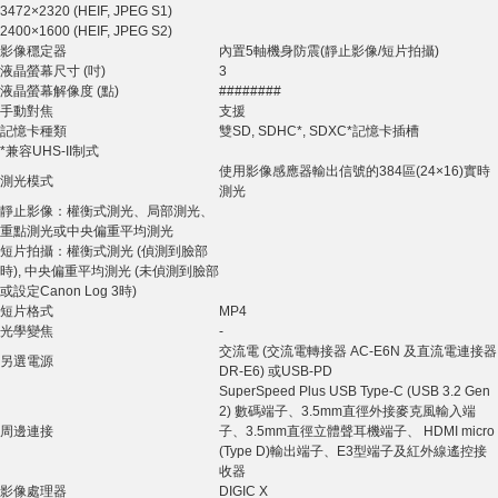
3472×2320 (HEIF, JPEG S1)
2400×1600 (HEIF, JPEG S2)
影像穩定器
內置5軸機身防震(靜止影像/短片拍攝)
液晶螢幕尺寸 (吋)
3
液晶螢幕解像度 (點)
########
手動對焦
支援
記憶卡種類
雙SD, SDHC*, SDXC*記憶卡插槽
*兼容UHS-II制式
使用影像感應器輸出信號的384區(24×16)實時
測光模式
測光
靜止影像：權衡式測光、局部測光、
重點測光或中央偏重平均測光
短片拍攝：權衡式測光 (偵測到臉部
時), 中央偏重平均測光 (未偵測到臉部
或設定Canon Log 3時)
短片格式
MP4
光學變焦
-
交流電 (交流電轉接器 AC-E6N 及直流電連接器
另選電源
DR-E6) 或USB-PD
SuperSpeed Plus USB Type-C (USB 3.2 Gen
2) 數碼端子、3.5mm直徑外接麥克風輸入端
周邊連接
子、3.5mm直徑立體聲耳機端子、 HDMI micro
(Type D)輸出端子、E3型端子及紅外線遙控接
收器
影像處理器
DIGIC X