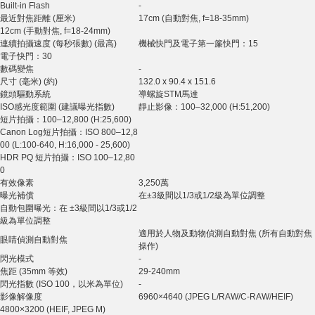
Built-in Flash
-
最近對焦距離 (厘米)
17cm (自動對焦, f=18-35mm)
12cm (手動對焦, f=18-24mm)
連續拍攝速度 (每秒張數) (最高)
機械快門及電子第一簾快門：15
電子快門：30
數碼變焦
-
尺寸 (毫米) (約)
132.0 x 90.4 x 151.6
鏡頭驅動系統
導螺旋STM馬達
ISO感光度範圍 (建議曝光指數)
靜止影像：100–32,000 (H:51,200)
短片拍攝：100–12,800 (H:25,600)
Canon Log短片拍攝：ISO 800–12,8
00 (L:100-640, H:16,000 - 25,600)
HDR PQ 短片拍攝：ISO 100–12,80
0
有效像素
3,250萬
曝光補償
在±3級間以1/3或1/2級為單位調整
自動包圍曝光：在 ±3級間以1/3或1/2
級為單位調整
適用於人物及動物偵測自動對焦 (所有自動對焦
眼睛偵測自動對焦
操作)
閃光模式
-
焦距 (35mm 等效)
29-240mm
閃光指數 (ISO 100，以米為單位)
-
影像解像度
6960×4640 (JPEG L/RAW/C-RAW/HEIF)
4800×3200 (HEIF, JPEG M)