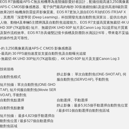
EOS R7旗艦級APS-C無反相機專為進階攝影愛好者設計，配備佳能高速3,250萬像素
APS-C CMOS影像感應器、電子快門最高約每秒 30張連續拍攝1及提供高達8級防震
效果2的5 軸機身防震提昇影像質素。EOS R7更加入源自EOS R3的EOS iTR3AF X
，其應用「深度學習 (Deep Learning)」科技開發先進自動對焦演算法，提供出色的
人物、動物4及車輛5主體辨識及自動對焦追蹤能力。EOS R7支援高質素無裁切 4K U
HD 30P (7K超取樣) 短片、無裁切4K UHD 60P 短片及Canon Log 3以提昇短片質素
及製作流程效率。EOS R7亦具備雙記憶卡插槽及防塵防水滴設計6等，帶來毫不妥協
的操作性及可靠性。
-約 3,250萬像素高速APS-C CMOS 影像感應器
-最高約 30 FPS連拍速度並支援自動對焦及自動曝光追蹤
-無裁切 4K UHD 30P短片(7K超取樣)， 4K UHD 60P 短片及支援Canon Log 3
技術規格
靜止影像： 單次自動對焦(ONE-SHOT AF), 伺
自動對焦模式
服自動對焦(SERVO AF), 手動對焦
短片拍攝：單次自動對焦(ONE-SHO
T AF), 短片伺服自動對焦(Movie SER
VO AF), 手動對焦
自動對焦點選擇
自動選擇、手動選擇
靜止影像：最多5,915個手動選擇自動對焦位置
自動對焦點數量
/ 最多651個自動選擇自動對焦區域
短片拍攝： 最多4,823個手動選擇自
動對焦位置 / 最多527個自動選擇自
動對焦區域