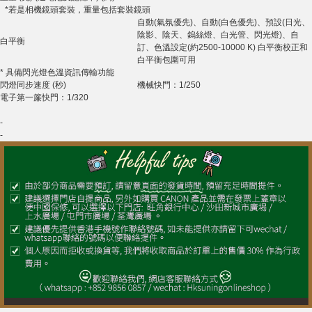
*若是相機鏡頭套裝，重量包括套裝鏡頭
自動(氣氛優先)、自動(白色優先)、預設(日光、
陰影、陰天、鎢絲燈、白光管、閃光燈)、自
白平衡
訂、色溫設定(約2500-10000 K) 白平衡校正和
白平衡包圍可用
* 具備閃光燈色溫資訊傳輸功能
閃燈同步速度 (秒)
機械快門：1/250
電子第一簾快門：1/320
-
-