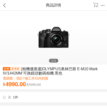
商品詳情
1
/
5
[相機優惠週]OLYMPUS奥林巴斯 E-M10 Mark
IV/1442MM 可換鏡頭數碼相機 黑色
需調貨，預計7個工作日内到貨
4990.00
$
$
7690.00
1件
已 選