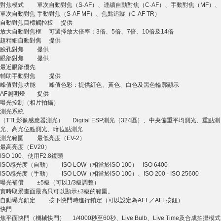
對焦模式 單次自動對焦（S-AF）、連續自動對焦（C-AF）、手動對焦（MF）、
單次自動對焦 手動對焦（S-AF MF）、焦點追蹤（C-AF TR）
自動對焦目標觸控板 提供
放大自動對焦框 可選擇放大倍率：3倍、5倍、7倍、10倍及14倍
超精細自動對焦 提供
臉孔對焦 提供
眼部對焦 提供
最近眼部優先
輔助手動對焦 提供
峰值對焦功能 峰值色彩：提供紅色、黃色、白色及黑色輪廓顯示
AF照明燈 提供
曝光控制（相片拍攝）
測光系統
（TTL影像感應器測光） Digital ESP測光（324區）、中央偏重平均測光、重點測
光、高光位點測光、暗位點測光
測光範圍 最低亮度（EV-2）
最高亮度（EV20）
ISO 100、使用F2.8鏡頭
ISO感光度（自動） ISO LOW（相當於ISO 100） - ISO 6400
ISO感光度（手動） ISO LOW（相當於ISO 100）、ISO 200 - ISO 25600
曝光補償 ±5級（可以1/3級調整）
實時取景畫面最高只可以顯示±3級的範圍。
自動曝光鎖定 按下快門時進行鎖定（可以設定為AEL／AFL按鈕）
快門
焦平面快門（機械快門） 1/4000秒至60秒、Live Bulb、Live Time及合成拍攝模式