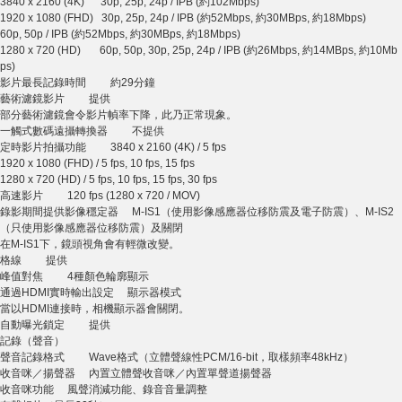
3840 x 2160 (4K) 30p, 25p, 24p / IPB (約102Mbps)
1920 x 1080 (FHD) 30p, 25p, 24p / IPB (約52Mbps, 約30MBps, 約18Mbps)
60p, 50p / IPB (約52Mbps, 約30MBps, 約18Mbps)
1280 x 720 (HD) 60p, 50p, 30p, 25p, 24p / IPB (約26Mbps, 約14MBps, 約10Mb
ps)
影片最長記錄時間 約29分鐘
藝術濾鏡影片 提供
部分藝術濾鏡會令影片幀率下降，此乃正常現象。
一觸式數碼遠攝轉換器 不提供
定時影片拍攝功能 3840 x 2160 (4K) / 5 fps
1920 x 1080 (FHD) / 5 fps, 10 fps, 15 fps
1280 x 720 (HD) / 5 fps, 10 fps, 15 fps, 30 fps
高速影片 120 fps (1280 x 720 / MOV)
錄影期間提供影像穩定器 M-IS1（使用影像感應器位移防震及電子防震）、M-IS2
（只使用影像感應器位移防震）及關閉
在M-IS1下，鏡頭視角會有輕微改變。
格線 提供
峰值對焦 4種顏色輪廓顯示
通過HDMI實時輸出設定 顯示器模式
當以HDMI連接時，相機顯示器會關閉。
自動曝光鎖定 提供
記錄（聲音）
聲音記錄格式 Wave格式（立體聲線性PCM/16-bit，取樣頻率48kHz）
收音咪／揚聲器 內置立體聲收音咪／內置單聲道揚聲器
收音咪功能 風聲消減功能、錄音音量調整