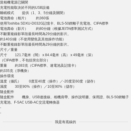
當相機電源已關閉
充電性能取決於不同的USB設備
睡眠模式 提供（1、3、5分鐘及關閉）
電池壽命（相片） 約360張
使用Toshiba SDXU-D032G記憶卡、BLS-50鋰離子充電池、CIPA標準
電池壽命（影片） 約80分鐘（根據JEITA標準測試方式）
不斷重複錄影單段最長時間為29分鐘的影片。
約140分鐘（不使用變焦及其他操作功能）
不斷重複錄影單段最長時間為29分鐘的影片。
尺寸／重量
尺寸 121.7毫米（闊） x 84.4毫米（高） x 49毫米（深）
（CIPA標準，不包括突出部分）
重量 約383克（CIPA標準、連電池及記憶卡）
約335克（淨機身）
操作環境
溫度（攝氏） 0度至40度（操作）／-20度至60度（儲存）
濕度 30至90%（操作）／10至90%（儲存）
隨盒配件
隨盒配件 機身、USB連接線、相機肩帶、操作說明書、保用證、BLS-50鋰離子
充電池、F-5AC USB-AC交流電轉換器
-
-
我是有底線的