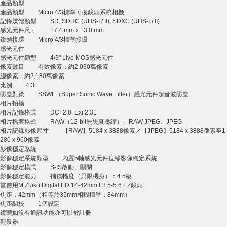
產品類型
產品類型 Micro 4/3標準可換鏡頭系統相機
記錄媒體類型 SD, SDHC (UHS-I / II), SDXC (UHS-I / II)
感光元件尺寸 17.4 mm x 13.0 mm
鏡頭接環 Micro 4/3標準接環
感光元件
感光元件類型 4/3" Live MOS感光元件
像素數目 有效像素：約2,030萬像素
總像素：約2,180萬像素
比例 4:3
防塵對策 SSWF（Super Sonic Wave Filter）感光元件超音波防塵
相片拍攝
相片記錄格式 DCF2.0, Exif2.31
相片檔案格式 RAW（12-bit無失真壓縮）、RAW JPEG、JPEG
相片記錄影像尺寸 【RAW】5184 x 3888像素／【JPEG】5184 x 3888像素至1
280 x 960像素
影像穩定系統
影像穩定系統類型 內置5軸感光元件位移影像穩定系統
影像穩定模式 S-IS啟動、關閉
影像穩定能力 補償幅度（只限機身）：4.5級
當使用M.Zuiko Digital ED 14-42mm F3.5-5.6 EZ鏡頭
焦距：42mm（相等於35mm相機標準：84mm）
焦距調校 1個設定
鏡頭如沒有通訊功能亦可以被註冊
觀景器