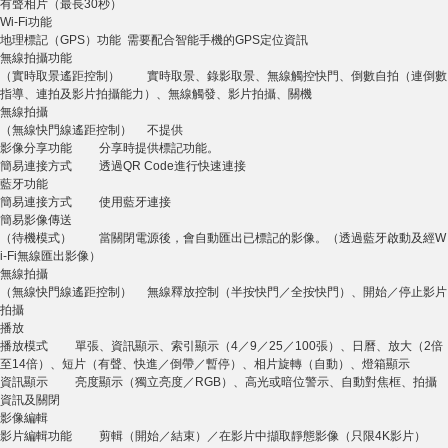
有聲相片（最長30秒）
Wi-Fi功能
地理標記（GPS）功能 需要配合智能手機的GPS定位資訊
無線拍攝功能
（實時取景遙距控制） 實時取景、錄影取景、無線觸控快門、倒數自拍（連倒數
指導、連拍及影片拍攝能力）、無線觸發、影片拍攝、關機
無線拍攝
（無線快門線遙距控制） 不提供
影像分享功能 分享時提供標記功能。
簡易連接方式 透過QR Code進行快速連接
藍牙功能
簡易連接方式 使用藍牙連接
簡易影像傳送
（待機模式） 當關閉電源後，會自動匯出已標記的影像。（透過藍牙啟動及經W
i-Fi無線匯出影像）
無線拍攝
（無線快門線遙距控制） 無線釋放控制（半按快門／全按快門）、開始／停止影片
拍攝
播放
播放模式 單張、資訊顯示、索引顯示（4／9／25／100張）、日曆、放大（2倍
至14倍）、短片（有聲、快進／倒帶／暫停）、相片旋轉（自動）、燈箱顯示
資訊顯示 亮度顯示（獨立亮度／RGB）、高光或暗位警示、自動對焦框、拍攝
資訊及關閉
影像編輯
影片編輯功能 剪輯（開始／結束）／在影片中擷取靜態影像（只限4K影片）