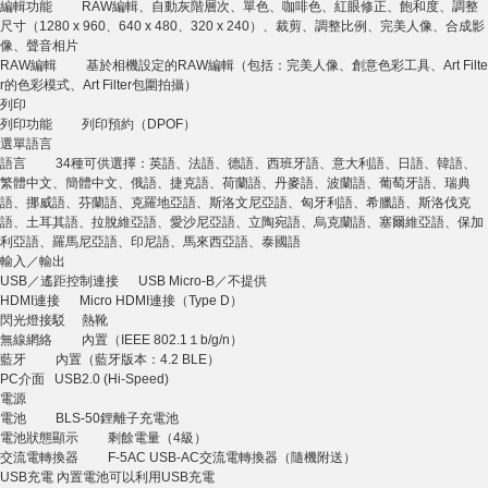
編輯功能 RAW編輯、自動灰階層次、單色、咖啡色、紅眼修正、飽和度、調整
尺寸（1280 x 960、640 x 480、320 x 240）、裁剪、調整比例、完美人像、合成影
像、聲音相片
RAW編輯 基於相機設定的RAW編輯（包括：完美人像、創意色彩工具、Art Filte
r的色彩模式、Art Filter包圍拍攝）
列印
列印功能 列印預約（DPOF）
選單語言
語言 34種可供選擇：英語、法語、德語、西班牙語、意大利語、日語、韓語、
繁體中文、簡體中文、俄語、捷克語、荷蘭語、丹麥語、波蘭語、葡萄牙語、瑞典
語、挪威語、芬蘭語、克羅地亞語、斯洛文尼亞語、匈牙利語、希臘語、斯洛伐克
語、土耳其語、拉脫維亞語、愛沙尼亞語、立陶宛語、烏克蘭語、塞爾維亞語、保加
利亞語、羅馬尼亞語、印尼語、馬來西亞語、泰國語
輸入／輸出
USB／遙距控制連接 USB Micro-B／不提供
HDMI連接 Micro HDMI連接（Type D）
閃光燈接駁 熱靴
無線網絡 內置（IEEE 802.1１b/g/n）
藍牙 內置（藍牙版本：4.2 BLE）
PC介面 USB2.0 (Hi-Speed)
電源
電池 BLS-50鋰離子充電池
電池狀態顯示 剩餘電量（4級）
交流電轉換器 F-5AC USB-AC交流電轉換器（隨機附送）
USB充電 內置電池可以利用USB充電