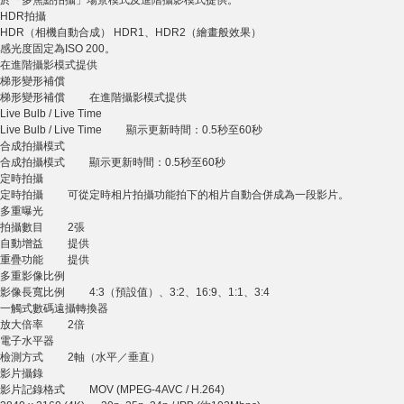
於「多焦點拍攝」場景模式及進階攝影模式提供。
HDR拍攝
HDR（相機自動合成） HDR1、HDR2（繪畫般效果）
感光度固定為ISO 200。
在進階攝影模式提供
梯形變形補償
梯形變形補償 在進階攝影模式提供
Live Bulb / Live Time
Live Bulb / Live Time 顯示更新時間：0.5秒至60秒
合成拍攝模式
合成拍攝模式 顯示更新時間：0.5秒至60秒
定時拍攝
定時拍攝 可從定時相片拍攝功能拍下的相片自動合併成為一段影片。
多重曝光
拍攝數目 2張
自動增益 提供
重疊功能 提供
多重影像比例
影像長寬比例 4:3（預設值）、3:2、16:9、1:1、3:4
一觸式數碼遠攝轉換器
放大倍率 2倍
電子水平器
檢測方式 2軸（水平／垂直）
影片攝錄
影片記錄格式 MOV (MPEG-4AVC / H.264)