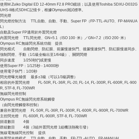
使用M.Zuiko Digital ED 12-40mm F2.8 PRO鏡頭；以及使用Toshiba SDXU-D032G
UHS-II格式SDHC記憶卡，根據Olympus測試標準。
閃光燈
閃光燈控制方法 TTL自動、自動、手動、Super FP（FP-TTL-AUTO、FP-MANUA
L）
自動及Super FP適用於外置閃光燈
內置閃光燈 TTL閃光燈、GN=5.1（ISO 100･米）／GN=7.2（ISO 200･米）
Olympus RC無線閃光系統功能 提供
閃光模式 自動閃燈、防紅眼、前簾慢速快門、後簾慢速快門、防紅眼慢速同步、
強制閃燈、手動（1/1級全輸出至1/64級）、關閉閃燈
同步速度 1/250秒[*]或更慢
使用Super FP：1/125秒 - 1/4000秒
使用電子快門：1/20秒
閃光燈曝光補償 最多±3級（可以1/3級調整）
相容的外置閃光燈 FL-50R, FL-36R, FL-20, FL-14, FL-300R, FL-600R, FL-900
R, STF-8, FL-700WR
無線閃光燈控制
Olympus RC無線閃光燈系統觸發
（由閃光燈觸發和控制）
兼容外置閃光燈 FL-50R, FL-36R, FL-300R, FL-600R, FL-900R, FL-700WR
主控閃光燈 FL-600R, FL-900R, STF-8, FL-700WR
頻道數目 4個
群組數目 4個（3組外置閃光燈 1組機頂熱靴引發）
無線電無線閃光控制 提供
外置閃光燈模式 TTL自動、自動、手動、FP-TTL-AUTO、FP-MANUAL