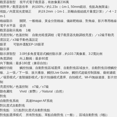
觀景器類型 視平式電子觀景器，有效像素236萬
視野率／觀景器倍率 約100%／約1.23x（-1m-1, 50mm鏡頭、焦點為無限遠）
視點／內置屈光度矯正 約19.2mm（-1m-1，距離由後組鏡片量度計算）／-4 ~ 2
m-1
格線顯示 關閉、一般格線、黃金分割格線、儀錶靶格線、對角線、影片專用格線
電子水平器 提供
觀景器顯示風格 1種
亮度控制／色溫控制 自動光暗度調校（電子觀景器先動調校亮度）／±2級手動亮
度設定／±3級手動色溫設定
眼罩 可額外選配EP-16眼罩
顯示屏
顯示屏類型 3.0吋多角度電容式觸控顯示屏，約103.7萬像素、3:2寬比例
角度調校 向上翻揭：最多80度
向下翻揭：最多180度（兼容自拍）
觸控功能 觸控拍攝、自動對焦區域選擇、自動對焦區域放大、自動對焦目標觸控
板、上一張／下一張、放大播放、觸控Live Guide、觸控式超級控制面板、藝術濾鏡
／場景模式／進階攝影模式／影片拍攝模式選擇、自拍模式、Wi-Fi無線連接、影片控
制
亮度控制／色溫控制 ±7級／±7級
顏色屬性 Vivid（鮮艷）／Natural（自然）
對焦
自動對焦系統 高速Imager AF系統
對比度式自動對焦
對焦點 121點對比度式自動對焦點
對焦點選擇模式 所有對焦點、單點自動對焦（一般）、區域自動對焦（9點）