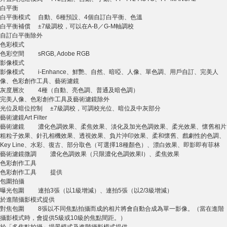
白平衡
白平衡模式 自動、6種預設、4個自訂白平衡、色溫
白平衡補償 ±7級調校，可以在A-B／G-M軸調校
自訂白平衡除外
色彩模式
色彩空間 sRGB, Adobe RGB
影像模式
影像模式 i-Enhance、鮮艷、自然、暗啞、人像、單色調、用戶自訂、完美人
像、色彩創作工具、藝術濾鏡
灰度層次 4種（自動、亮色調、普通及暗色調）
完美人像、色彩創作工具及藝術濾鏡除外
光位及暗位控制 ±7級調校，可調校光位、暗位及中灰部分
藝術濾鏡Art Filter
藝術濾鏡 濃化色調效果、柔焦效果、淡化及加光色調效果、柔光效果、懷舊相片
粗粒子效果、針孔相機效果、透視效果、負片沖印效果、柔和懷舊、戲劇性的色調、
Key Line、水彩、復古、部分取色（可選擇18種顏色）、漂白效果、即影即有菲林
藝術濾鏡微調 濃化色調效果（只限濃化色調效果I）、柔焦效果
色彩創作工具
色彩創作工具 提供
包圍拍攝
曝光包圍 連拍3張（以1級增減）、連拍5張（以2/3級增減）
於進階攝影模式提供
對焦包圍 8張以不同焦點拍攝而成的相片將會自動合成為單一影像。（當在進階
攝影模式時，會提供5級或10級的焦點間距。）