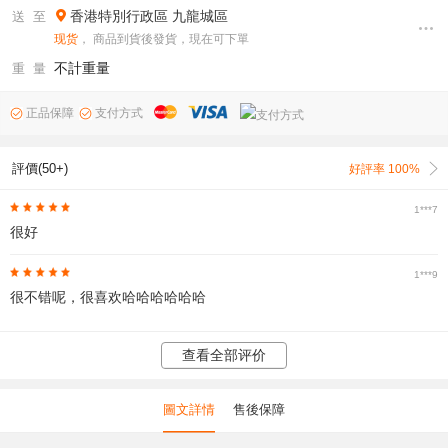
香港特別行政區
九龍城區
送 至
现货
， 商品到貨後發貨，現在可下單
不計重量
重 量
正品保障
支付方式
評價(50+)
好評率 100%
1***7
很好
1***9
很不错呢，很喜欢哈哈哈哈哈哈
查看全部评价
圖文詳情
售後保障