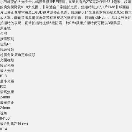
小巧輕便的大光圈全片幅廣角微距RF鏡頭，重量只有約270克及僅長63.1毫米。鏡頭
的廣角視野及f/1.8大光圈，非常適合日常隨拍之用。鏡頭特別加入1片PMo非球面鏡
片以修正像場彎曲及1片UD鏡片以修正色差。鏡頭的0.14米最近對焦距離及0.5x 最大
放大率，能創造出具備廣角鏡獨有透視感的微距影像。鏡頭配備Hybrid IS以提升微距
拍攝時的表現，正常拍攝時提供5級防震，於0.5x微距拍攝時仍可提供3級防震。
原產地
台灣
接環類別
佳能RF
鏡頭種類
超廣角及廣角定焦鏡頭
光圈種類
恆定光圈
最大光圈
f/1.8
最小光圈
f/22
最高焦距
24mm
最短焦距
24mm
視角
84°00′
最近對焦距離 (米)
0.14