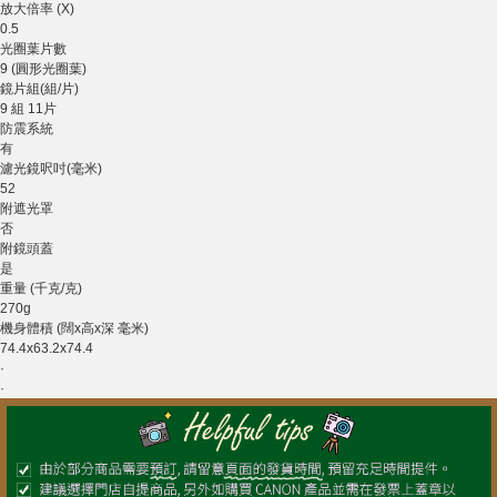
放大倍率 (X)
0.5
光圈葉片數
9 (圓形光圈葉)
鏡片組(組/片)
9 組 11片
防震系統
有
濾光鏡呎吋(毫米)
52
附遮光罩
否
附鏡頭蓋
是
重量 (千克/克)
270g
機身體積 (闊x高x深 毫米)
74.4x63.2x74.4
·
·