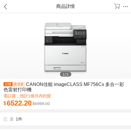
商品詳情
1
/
5
CANON佳能 imageCLASS MF756Cx 多合一彩
色雷射打印機
需訂貨，預計1個月内到貨
6522.20
$
$
6988.00
1件
已 選