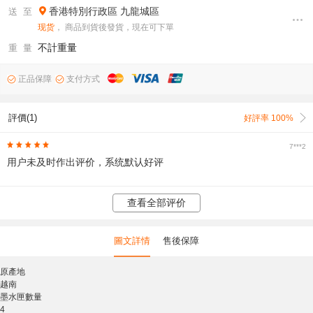
香港特別行政區
九龍城區
送 至
现货
， 商品到貨後發貨，現在可下單
不計重量
重 量
正品保障
支付方式
評價(1)
好評率 100%
7***2
用户未及时作出评价，系统默认好评
查看全部评价
圖文詳情
售後保障
原產地
越南
墨水匣數量
4