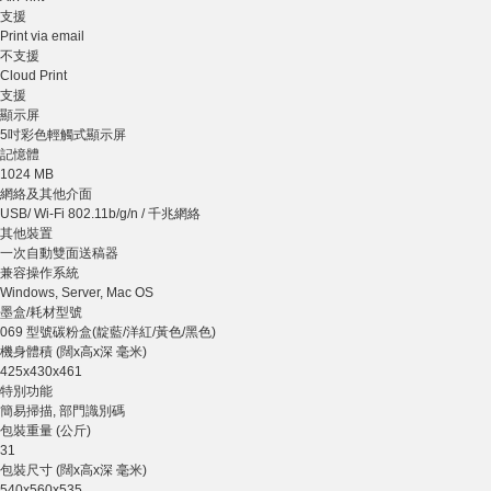
支援
Print via email
不支援
Cloud Print
支援
顯示屏
5吋彩色輕觸式顯示屏
記憶體
1024 MB
網絡及其他介面
USB/ Wi-Fi 802.11b/g/n / 千兆網絡
其他裝置
一次自動雙面送稿器
兼容操作系統
Windows, Server, Mac OS
墨盒/耗材型號
069 型號碳粉盒(靛藍/洋紅/黃色/黑色)
機身體積 (闊x高x深 毫米)
425x430x461
特別功能
簡易掃描, 部門識別碼
包裝重量 (公斤)
31
包裝尺寸 (闊x高x深 毫米)
540x560x535