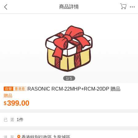
商品詳情
1
/
5
RASONIC RCM-22MHP+RCM-20DP 贈品
贈品
399.00
$
1件
已 選
香港特別行政區
九龍城區
送 至