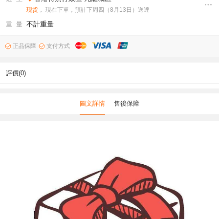
现货
， 現在下單，預計下周四（8月13日）送達
不計重量
重 量
正品保障
支付方式
評價(0)
圖文詳情
售後保障