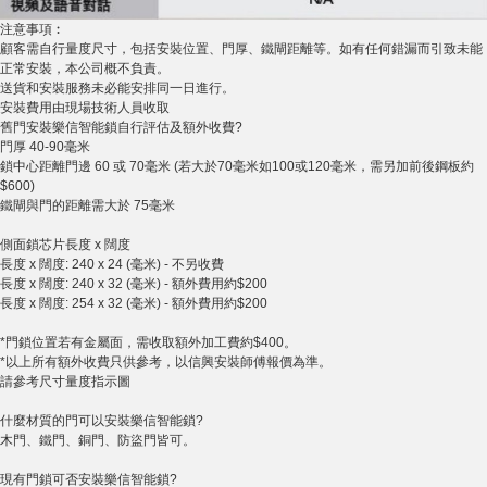
注意事項︰
顧客需自行量度尺寸，包括安裝位置、門厚、鐵閘距離等。如有任何錯漏而引致未能
正常安裝，本公司概不負責。
送貨和安裝服務未必能安排同一日進行。
安裝費用由現場技術人員收取
舊門安裝樂信智能鎖自行評估及額外收費?
門厚 40-90毫米
鎖中心距離門邊 60 或 70毫米 (若大於70毫米如100或120毫米，需另加前後鋼板約
$600)
鐵閘與門的距離需大於 75毫米
側面鎖芯片長度 x 闊度
長度 x 闊度: 240 x 24 (毫米) - 不另收費
長度 x 闊度: 240 x 32 (毫米) - 額外費用約$200
長度 x 闊度: 254 x 32 (毫米) - 額外費用約$200
*門鎖位置若有金屬面，需收取額外加工費約$400。
*以上所有額外收費只供參考，以信興安裝師傅報價為準。
請參考尺寸量度指示圖
什麼材質的門可以安裝樂信智能鎖?
木門、鐵門、銅門、防盜門皆可。
現有門鎖可否安裝樂信智能鎖?