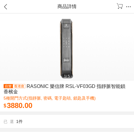
商品詳情
1
/
5
RASONIC 樂信牌 RSL-VF03GD 指靜脈智能鎖
香檳金
5種開門方式(指靜脈, 密碼, 電子匙咭, 鎖匙及手機)
3880.00
$
1件
已 選