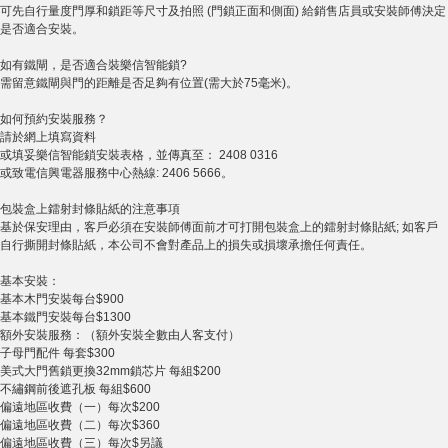
可先自行量度門厚和鎖距等尺寸及拍照 (門鎖正面和側面) 給銷售店員或安裝師傅決定
是否適合安裝。
如有鐵閘，是否適合裝樂信智能鎖?
需留意鐵閘與門的距離是否足夠有位置(需大於75毫米)。
如何預約安裝服務？
請於網上填寫資料
或填妥樂信智能鎖安裝表格，並傳真至： 2408 0316
或致電信興電器服務中心熱線: 2406 5666。
包裝盒上鐳射封條貼紙的注意事項
基於保安理由，客戶必須在安裝師傅面前才可打開包裝盒上的鐳射封條貼紙; 如客戶
自行撕開封條貼紙，本公司不會對產品上的損失或損壞承擔任何責任。
基本安裝：
基本木門安裝每台$900
基本鐵門安裝每台$1300
額外安裝服務：（額外安裝全數由人客支付）
子母門配件 每套$300
美式大門舊鎖更換32mm鎖芯片 每組$200
不繡鋼前後遮孔板 每組$600
偏遠地區收費（一）每次$200
偏遠地區收費（二）每次$360
偏遠地區收費（三）每次$另議