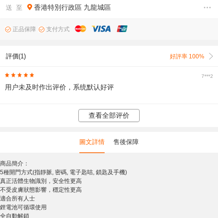
香港特別行政區
九龍城區
送 至
正品保障
支付方式
評價(1)
好評率 100%
7***2
用户未及时作出评价，系统默认好评
查看全部评价
圖文詳情
售後保障
商品簡介：
5種開門方式(指靜脈, 密碼, 電子匙咭, 鎖匙及手機)
真正活體生物識別，安全性更高
不受皮膚狀態影響，穩定性更高
適合所有人士
鋰電池可循環使用
全自動解鎖