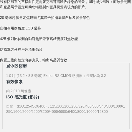
設有防風罩的三指向性定向麥克風可清晰收錄您的聲音，同時減少風噪；而散景開關
和產品展示設定可助您輕鬆製作更具視覺表現力的影片。
20 毫米超廣角定焦鏡頭尤其適合拍攝集體自拍及背景景色
自拍專用多角度 LCD 螢幕
425 個對比偵測自動對焦點帶來高精密度對焦效能
防風罩方便在戶外清晰錄音
內置三指向性定向麥克風，輸出高品質音效
感測器類型
1.0 吋 (13.2 x 8.8 毫米) Exmor RS CMOS 感測器；長寬比為 3:2
有效像素
約 2,010 萬像素
ISO 感光度 (影片)
自動：(ISO125-ISO6400)，125/160/200/250/320/400/500/640/800/1000/1
250/1600/2000/2500/3200/4000/5000/6400/8000/10000/12800