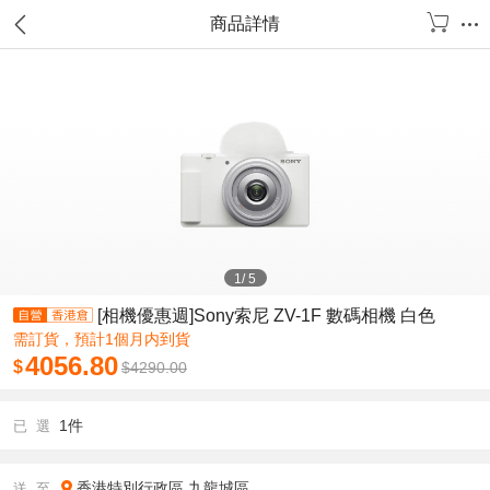
商品詳情
1
/
5
[相機優惠週]Sony索尼 ZV-1F 數碼相機 白色
需訂貨，預計1個月内到貨
4056.80
$
$
4290.00
1件
已 選
香港特別行政區
九龍城區
送 至