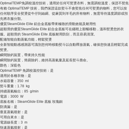
OptimalTEMP免調校溫控技術，適用於任何可熨燙衣料，無需調校溫度，保證不熨焦
有賴 OptimalTEMP 技術，我們保證這款熨斗不會熨焦任何可熨燙的物料，您可以按
任何順序安全熨燙從牛仔到絲綢、從麻質到羊毛的所有物料，無需等待溫度調節或預
先將衣服分類。
優質SteamGlide Elite 鋁合金底板帶來極致的滑動效能及耐用性
超順滑的優質SteamGlide Elite 鋁合金底板可在縐褶上順暢移動，溫和熨燙您的衣
服。超順滑的 SteamGlide Elite 底板耐用防刮，而且容易清潔。
配備智能自動蒸氣功能，輕鬆熨燙
全新智能動感感測器可識別您何時移動熨斗以自動釋放蒸氣，確保您快速且輕鬆完成
熨燙。
瞬間除鈣裝置，帶來持久性能
瞬間除鈣裝置，簡易除鈣，維持高蒸氣量及延長熨斗壽命。
顏色：深藍色
OptimalTEMP 免調校溫控技術：是
適用於各種衣物：是
水箱容量：350 ml
熨斗重量：1.78 kg
持續蒸氣輸出：85 g/min
電源：3000 W
底板名稱：SteamGlide Elite 底板 玫瑰銅
防滴漏：是
垂直蒸氣噴射：是
可用自來水：是
電源線長度：3 m
快速蒸氣噴射：是