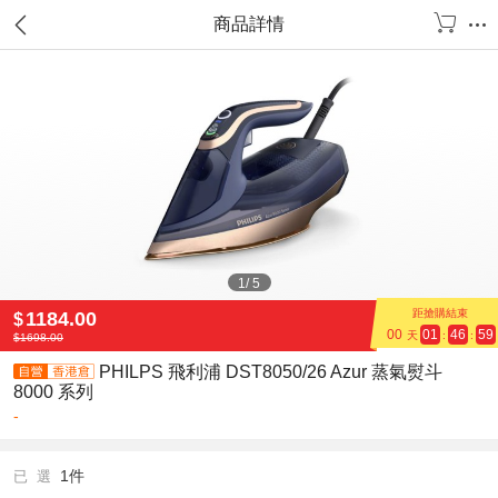
商品詳情
1
/
5
距搶購結束
1184.00
$
00
01
46
59
天
:
:
$
1698.00
PHILPS 飛利浦 DST8050/26 Azur 蒸氣熨斗
8000 系列
-
1件
已 選