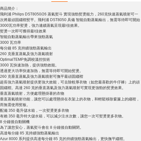
商品簡介：
飛利浦 Philips DST8050/26 蒸氣熨斗 實現強勁熨燙能力，260克快速蒸氣噴射可一
次將最頑固縐褶熨平。飛利浦 DST8050 具備 智能自動蒸氣輸出，無需等待即可開始
3000瓦功率熨燙，強力連續蒸氣呈現最l佳效果。
熨燙一次即可獲得最l佳效果
智能自動蒸氣輸出帶來強勁蒸氣
3000 瓦功率
每分鐘 85 克持續強勁蒸氣輸出
260 克垂直蒸氣及強力蒸氣噴射
OptimalTEMP免調校溫控技術
3000 瓦快速加熱，提供強勁效能。
透過更大功率快速加熱，無需等待即可開始熨燙。
260 克垂直蒸氣及強力蒸氣噴射可撫平最頑固縐褶
超長強力蒸氣噴射提供更強大效能，可去除較厚衣物（如您最喜歡的牛仔褲）上的頑
固縐褶。高達 260 克的垂直蒸氣及強力蒸氣噴射可實現更強勁的熨燙效果。
垂直蒸氣噴射，方便處理懸掛著的衣物
垂直蒸氣噴射功能，讓您可以處理懸掛在衣架上的衣物，和輕鬆移除窗簾上的縐褶，
而無需使用熨板。
配備 350 毫升儲水箱，一次熨燙更多衣物
有賴 350 毫升特大儲水箱，可以減少注水次數，讓您一次可熨燙更多衣物。
8 分鐘後自動關機
為了讓您安心，蒸氣熨斗會在 8 分鐘後自動關閉。
高達每分鐘 85 克持續強勁蒸氣輸出
Azur 8000 系列提供高達每分鐘 85 克的持續強勁蒸氣輸出，更快撫平縐褶。