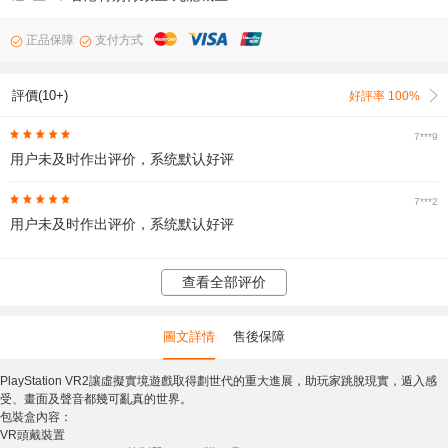
正品保障
支付方式
評價(10+)
好評率 100%
7***9
用户未及时作出评价，系统默认好评
7***2
用户未及时作出评价，系统默认好评
查看全部评价
圖文詳情
售後保障
PlayStation VR2讓虛擬實境遊戲取得劃世代的重大進展，助玩家跳脫現實，遁入感
受、畫面及聲音都幾可亂真的世界。
包裝盒內容：
VR頭戴裝置