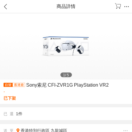
商品詳情
1
/
5
Sony索尼 CFI-ZVR1G PlayStation VR2
-
已下架
1件
已 選
香港特別行政區
九龍城區
送 至