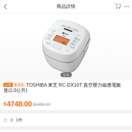
商品詳情
1
/
5
TOSHIBA 東芝 RC-DX10T 真空壓力磁應電飯
煲(1.0公升)
-
4748.00
$
$
5988.00
1件
已 選