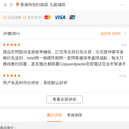
香港特別行政區
九龍城區
送 至
正品保障
支付方式
評價(30+)
好評率 100%
t***i
貨品冇問題但送貨效率極低，訂完等左四日先出貨，出完貨仲要等多
兩日先送到，total用一個禮拜期間一直問客服張單處理成點，每次只
獲得敷衍回覆，甚至幾次都唔覆Copyandpaste官腔廢話完全冇幫過手
7***9
用户未及时作出评价，系统默认好评
查看全部评价
圖文詳情
售後保障
商品簡介：