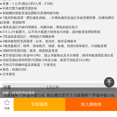
● 容量：1 公升(適合1至6人用，5.5杯)
● IH真空壓力磁應烹調技術
● 智能觸控面板及液晶體顯示屏連時鐘功能
● 7毫米防黏易潔「鑽石備長炭鍋」：外層為備長炭遠紅外線塗層塗層，內層為鑽石
鈦塗層，堅固耐用
● 備長炭遠紅外線內環構造，包圍內鍋，增強及鎖住熱力
● 0.5-1.2大氣壓力，以不同大氣壓力精煮各式米飯，讓米飯更加煙韌香甜
● 7段波紋釜底設計，增強熱力沸騰效果
● 4種米飯類型烹調選擇：白米、免洗米、糙米及雜穀米
● 7種煮飯模式：標準、美味模式、稍硬、軟糯、快煮&美味模式、什錦飯及粥
● 3種特別烹調功能：蒸煮、焗蛋糕及煲湯
● 真空保溫功能 (長達40小時) ，阻止米飯氧化及水分揮發，保持米飯濕潤及潔白度
● 預校烹調結束時間掣(可調校小時及分鐘，最長可預校至14小時)
● 可拆式不銹鋼內蓋及蒸氣蓋，方便清洗
● 顏色：純潔白(W)
● 日本製造
抱歉，該地區/商品無貨
立即購買
加入購物車