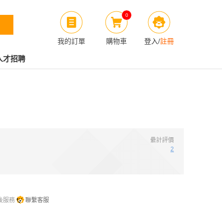
0
我的訂單
購物車
登入
/
註冊
人才招聘
纍計評價
2
後服務
聯繫客服