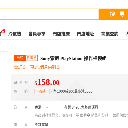
扇
冷氣機
會員專享
門店推廣
門店地址
商業查詢
自營
香港倉
Sony索尼 PlayStation 操作桿模組
需訂貨，預計1個月内到貨
158
.
00
$
蘇寧價
促銷
滿减
每1000减100最多減5000
送至
香港
有貨
349元免基礎運費
商品到貨後發貨，現在可下單
由
蘇寧
銷售和發貨 ，並提供售
重量
不計重量