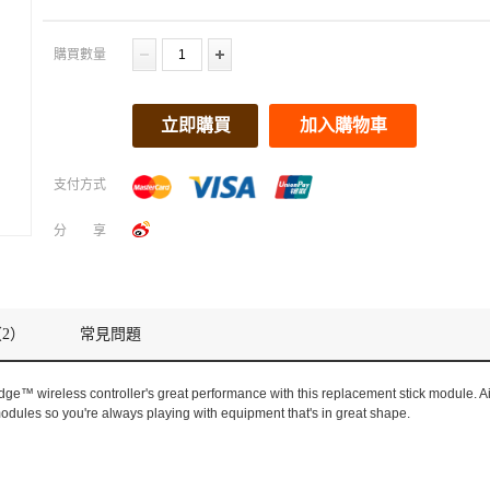
購買數量
立即購買
加入購物車
支付方式
分享
2）
常見問題
ge™ wireless controller's great performance with this replacement stick module. 
modules so you're always playing with equipment that's in great shape.