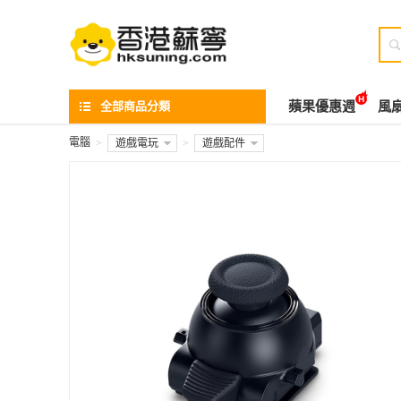

全部商品分類
蘋果優惠週
風
電腦
>
遊戲電玩
>
遊戲配件