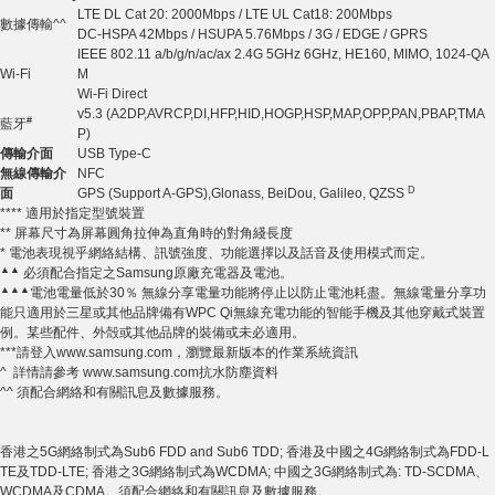
LTE DL Cat 20: 2000Mbps / LTE UL Cat18: 200Mbps
數據傳輸^^
DC-HSPA
42Mbps / HSUPA 5.76Mbps / 3G / EDGE / GPRS
IEEE 802.11 a/b/g/n/ac/ax 2.4G 5GHz 6GHz, HE160, MIMO, 1024-QA
Wi-Fi
M
Wi-Fi Direct
v5.3 (A2DP,AVRCP,DI,HFP,HID,HOGP,HSP,MAP,OPP,PAN,PBAP,TMA
#
藍牙
P)
傳輸介面
USB Type-C
無線傳輸介
NFC
D
面
GPS (Support A-GPS),Glonass, BeiDou, Galileo, QZSS
**** 適用於指定型號裝置
** 屏幕尺寸為屏幕圓角拉伸為直角時的對角綫長度
* 電池表現視乎網絡結構、訊號強度、功能選擇以及話音及使用模式而定。
▲▲
必須配合指定之Samsung原廠充電器及電池。
▲▲▲
電池電量低於30％ 無線分享電量功能將停止以防止電池耗盡。無線電量分享功
能只適用於三星或其他品牌備有WPC Qi無線充電功能的智能手機及其他穿戴式裝置
例。某些配件、外殻或其他品牌的裝備或未必適用。
***請登入www.samsung.com，瀏覽最新版本的作業系統資訊
^ 詳情請參考 www.samsung.com抗水防塵資料
^^ 須配合網絡和有關訊息及數據服務。
香港之5G網絡制式為Sub6 FDD and Sub6 TDD; 香港及中國之4G網絡制式為FDD-L
TE及TDD-LTE; 香港之3G網絡制式為WCDMA; 中國之3G網絡制式為: TD-SCDMA、
WCDMA及CDMA。須配合網絡和有關訊息及數據服務。