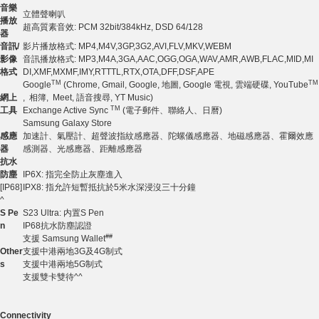
音樂
立體聲喇叭
播放
超高質素音效: PCM 32bit/384kHz, DSD 64/128
器
音訊
/
影片播放格式: MP4,M4V,3GP,3G2,AVI,FLV,MKV,WEBM
影像
音訊播放格式: MP3,M4A,3GA,AAC,OGG,OGA,WAV,AMR,AWB,FLAC,MID,MI
格式
DI,XMF,MXMF,IMY,RTTTL,RTX,OTA,DFF,DSF,APE
TM
TM
Google
(Chrome, Gmail, Google, 地圖, Google 電視, 雲端硬碟, YouTube
網上
, 相簿, Meet, 語音搜尋, YT Music)
TM
工具
Exchange Active Sync
(電子郵件、聯絡人、日曆)
Samsung Galaxy Store
感應
加速計、氣壓計、超聲波指紋感應器、陀螺儀感應器、地磁感應器、霍爾效應
器
感測器、光感應器、距離感應器
抗水
防塵
IP6X: 指完全防止灰塵進入
[IP68]
IPX8: 指允許短暫抵抗於5米水深浸沒三十分鐘
^
S Pe
S23 Ultra: 内置S Pen
n
IP68抗水防塵認證
##
支援 Samsung Wallet
Other
支援中港兩地3G及4G制式
s
支援中港兩地5G制式
支援雙卡雙待^^
Connectivity