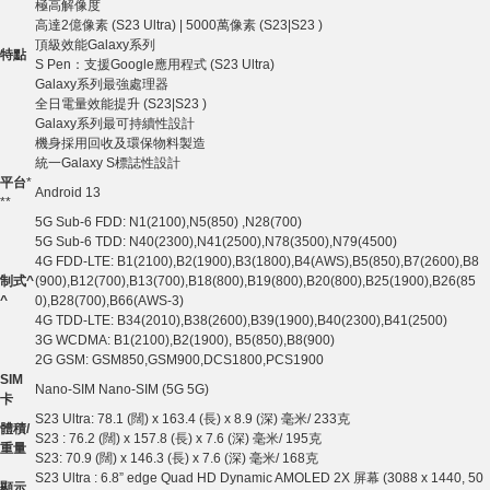
極高解像度
高達2億像素 (S23 Ultra) | 5000萬像素 (S23|S23 )
頂級效能Galaxy系列
特點
S Pen：支援Google應用程式 (S23 Ultra)
Galaxy系列最強處理器
全日電量效能提升 (S23|S23 )
Galaxy系列最可持續性設計
機身採用回收及環保物料製造
統一Galaxy S標誌性設計
平台
*
Android 13
**
5G Sub-6 FDD: N1(2100),N5(850) ,N28(700)
5G Sub-6 TDD: N40(2300),N41(2500),N78(3500),N79(4500)
4G FDD-LTE: B1(2100),B2(1900),B3(1800),B4(AWS),B5(850),B7(2600),B8
制式
^
(900),B12(700),B13(700),B18(800),B19(800),B20(800),B25(1900),B26(85
^
0),B28(700),B66(AWS-3)
4G TDD-LTE: B34(2010),B38(2600),B39(1900),B40(2300),B41(2500)
3G WCDMA: B1(2100),B2(1900), B5(850),B8(900)
2G GSM: GSM850,GSM900,DCS1800,PCS1900
SIM
Nano-SIM Nano-SIM (5G 5G)
卡
S23 Ultra: 78.1 (闊) x 163.4 (長) x 8.9 (深) 毫米/ 233克
體積
/
S23 : 76.2 (闊) x 157.8 (長) x 7.6 (深) 毫米/ 195克
重量
S23: 70.9 (闊) x 146.3 (長) x 7.6 (深) 毫米/ 168克
S23 Ultra : 6.8” edge Quad HD Dynamic AMOLED 2X 屏幕 (3088 x 1440, 50
顯示