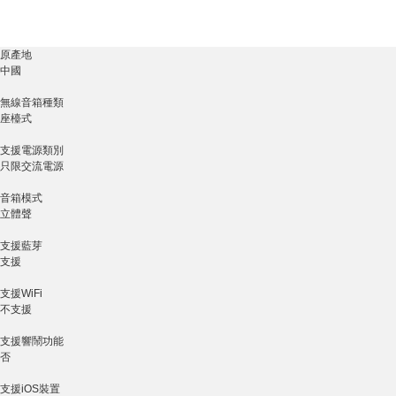
原產地
中國
無線音箱種類
座檯式
支援電源類別
只限交流電源
音箱模式
立體聲
支援藍芽
支援
支援WiFi
不支援
支援響鬧功能
否
支援iOS裝置