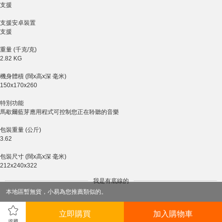
支援
支援安卓裝置
支援
重量 (千克/克)
2.82 KG
機身體積 (闊x高x深 毫米)
150x170x260
特別功能
馬歇爾藍芽應用程式可控制您正在聆聽的音樂
包裝重量 (公斤)
3.62
包裝尺寸 (闊x高x深 毫米)
212x240x322
我是有底線的
本地區暫無貨，小易為您推薦類似的。
立即購買
加入購物車