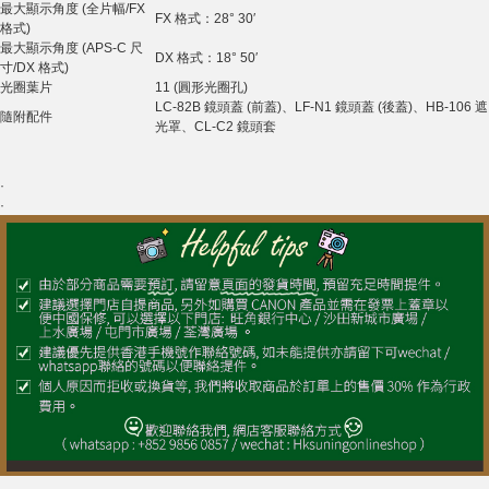
最大顯示角度 (全片幅/FX
FX 格式：28° 30′
格式)
最大顯示角度 (APS-C 尺
DX 格式：18° 50′
寸/DX 格式)
光圈葉片
11 (圓形光圈孔)
LC-82B 鏡頭蓋 (前蓋)、LF-N1 鏡頭蓋 (後蓋)、HB-106 遮
隨附配件
光罩、CL-C2 鏡頭套
·
·