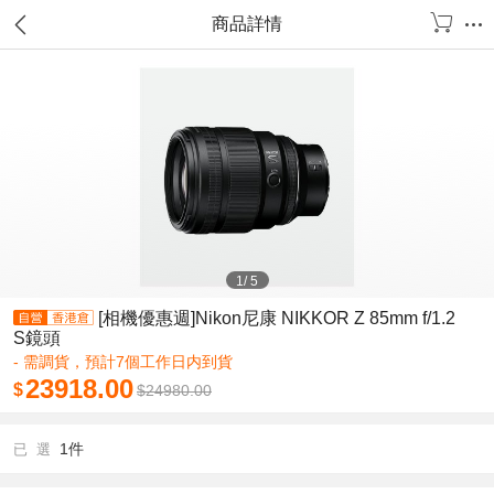
商品詳情
1
/
5
[相機優惠週]Nikon尼康 NIKKOR Z 85mm f/1.2
S鏡頭
- 需調貨，預計7個工作日内到貨
23918.00
$
$
24980.00
1件
已 選