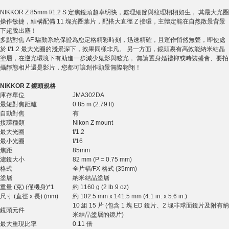
NIKKOR Z 85mm f/1.2 S 定焦鏡頭超卓明快，處理細節與紋理栩栩如生， 其最大光圈
操作敏捷，結構配備 11 塊光圈葉片，配搭大直徑 Z 接環，主體定能在自然散景背景
下超脫出塵！
多點對焦 AF 驅動系統保證為您定格精彩時刻，迅速精確，且運作悄然無聲，即使處
於 f/1.2 最大光圈的淺景深下，效果同樣非凡。 另一方面，鏡頭裹有高效能納米結晶
塗層，在逆光環境下有助進一步減少鬼影與眩光， 無論置身婚禮抑或時裝盛會、要拍
攝靜態相片還是影片，您都可讓創作願景無際翱翔！
NIKKOR Z 鏡頭規格
庫存單位
JMA302DA
最短對焦距離
0.85 m (2.79 ft)
自動對焦
有
接環種類
Nikon Z mount
最大光圈
f/1.2
最小光圈
f/16
焦距
85mm
濾鏡大小
82 mm (P = 0.75 mm)
格式
全片幅/FX 格式 (35mm)
塗層
納米結晶塗層
重量 (克) (僅機身)*1
約 1160 g (2 lb 9 oz)
尺寸 (直徑 x 長) (mm)
約 102.5 mm x 141.5 mm (4.1 in. x 5.6 in.)
10 組 15 片 (包含 1 塊 ED 鏡片、2 塊非球面鏡片及附有納
鏡頭元件
米結晶塗層的鏡片)
最大重現比率
0.11 倍