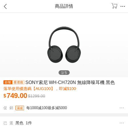
商品詳情
1
/
5
SONY索尼 WH-CH720N 無線降噪耳機 黑色
落單使用優惠碼【AUG100】，即減$100
749.00
$
$
1299.00
促 銷
每1000减100最多減5000
滿减
黑色 1件
已 選