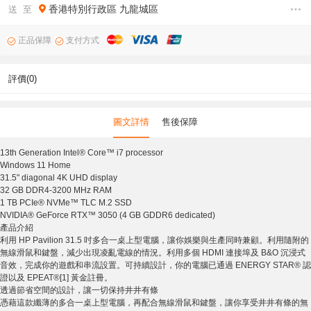
香港特別行政區
九龍城區
送 至
正品保障
支付方式
評價(0)
圖文詳情
售後保障
13th Generation Intel® Core™ i7 processor
Windows 11 Home
31.5" diagonal 4K UHD display
32 GB DDR4-3200 MHz RAM
1 TB PCIe® NVMe™ TLC M.2 SSD
NVIDIA® GeForce RTX™ 3050 (4 GB GDDR6 dedicated)
產品介紹
利用 HP Pavilion 31.5 吋多合一桌上型電腦，讓你娛樂與生產同時兼顧。利用隨附的
無線滑鼠和鍵盤，減少出現凌亂電線的情況。利用多個 HDMI 連接埠及 B&O 沉浸式
音效，完成你的遊戲和串流設置。可持續設計，你的電腦已通過 ENERGY STAR® 認
證以及 EPEAT®[1] 黃金註冊。
透過節省空間的設計，讓一切保持井井有條
憑藉這款纖薄的多合一桌上型電腦，再配合無線滑鼠和鍵盤，讓你享受井井有條的無