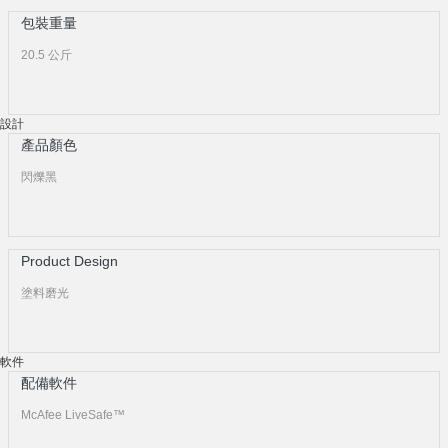
包裝重量
20.5 公斤
設計
產品顏色
閃爍黑
Product Design
塗料磨光
軟件
配備軟件
McAfee LiveSafe™