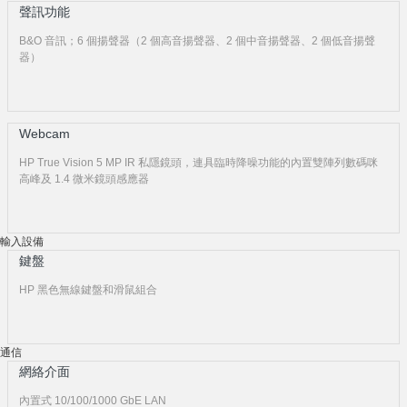
聲訊功能
B&O 音訊；6 個揚聲器（2 個高音揚聲器、2 個中音揚聲器、2 個低音揚聲
器）
Webcam
HP True Vision 5 MP IR 私隱鏡頭，連具臨時降噪功能的內置雙陣列數碼咪
高峰及 1.4 微米鏡頭感應器
輸入設備
鍵盤
HP 黑色無線鍵盤和滑鼠組合
通信
網絡介面
內置式 10/100/1000 GbE LAN