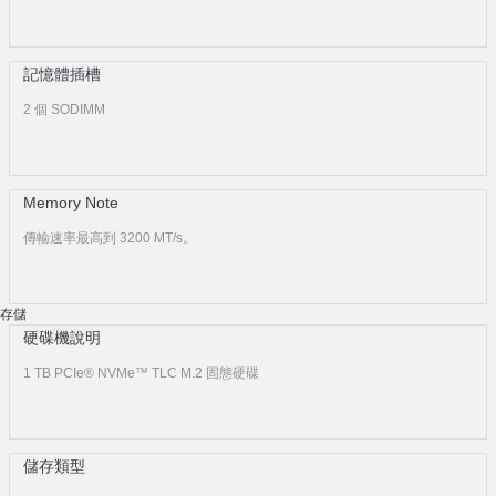
記憶體插槽
2 個 SODIMM
Memory Note
傳輸速率最高到 3200 MT/s。
存儲
硬碟機說明
1 TB PCIe® NVMe™ TLC M.2 固態硬碟
儲存類型