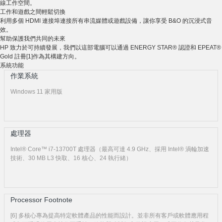
線工作空間。
工作和遊戲之間輕鬆切換
利用多個 HDMI 連接埠連接所有串流媒體或遊戲設備，讓你享受 B&O 的沉浸式音
效。
幫助保護我們共同的未來
HP 致力於可持續發展，我們以這部電腦可以通過 ENERGY STAR® 認證和 EPEAT®
Gold 註冊[1]作為其構建方向。
系統功能
作業系統
Windows 11 家用版
處理器
Intel® Core™ i7-13700T 處理器（最高可達 4.9 GHz、採用 Intel® 渦輪加速
技術、30 MB L3 快取、16 核心、24 執行緒）
Processor Footnote
[6] 多核心專為提高特定軟體產品的性能而設計。並非所有客戶或軟體應用程