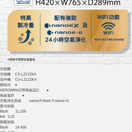
空調機
空調機 CS-LZ12ZKA
室外機 CU-LZ12ZKA
變頻式 ●
AEROWINGS導風板設計 ●
無線遙控 ●
空氣淨化系統 nanoeX Mark 3 nanoe-G
製冷效能
Btu/h 11,100
kW 3.25
製暖效能
Btu/h 14,400