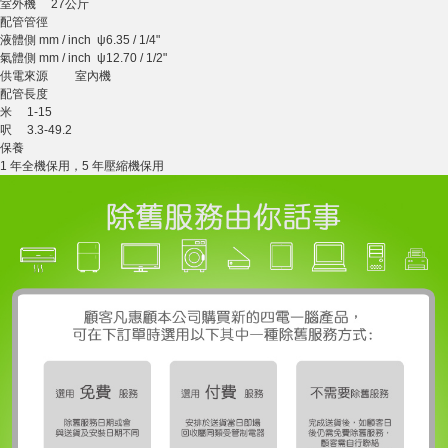
室外機 27公斤
配管管徑
液體側 mm / inch ψ6.35 / 1/4"
氣體側 mm / inch ψ12.70 / 1/2"
供電來源 室內機
配管長度
米 1-15
呎 3.3-49.2
保養
1 年全機保用，5 年壓縮機保用