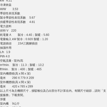
kW 4.21
冷凍效益
W/W 3.53
季節性表現系數
製冷季節性表現系數 5.67
供暖季節性表現系數 4.81
電力資料
伏特 V 220
耗電量 A 製冷：4.40；製暖：5.60
電量輸入 kW 製冷：0.920 製暖：1.20
電源插頭 15A三圓腳插頭
抽濕作用
L/h 1.9
Pt/h 4.0
空氣流量 - 室內/高
m³/min. 製冷：11.3；製暖：13.2
ft³/min. 製冷：400；製暖：465
室內機體積(高 x 闊 x 深)
毫米 290 X 779 X 209
室外機體積(高 x 闊 x 深)
毫米 420 x 765 x 289
以上尺寸為主機體尺寸，接駁喉位及凸出部分不計算在內。有關尺寸細節，請到「支
援服務」下載查閱。
淨重
室內機 9公斤