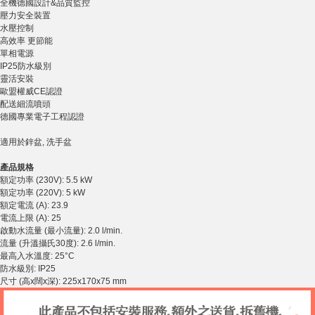
全機德國設計&品質監控
壓力安全裝置
水壓控制
高效率 更節能
單相電源
IP25防水級別
靈活安裝
歐盟權威CE認證
配送細流噴頭
德國專業電子工程認證
適用於鋅盆, 洗手盆
產品規格
額定功率 (230V): 5.5 kW
額定功率 (220V): 5 kW
額定電流 (A): 23.9
電流上限 (A): 25
啟動水流量 (最小流量): 2.0 l/min.
流量 (升溫攝氏30度): 2.6 l/min.
最高入水溫度: 25°C
防水級別: IP25
尺寸 (高x闊x深): 225x170x75 mm