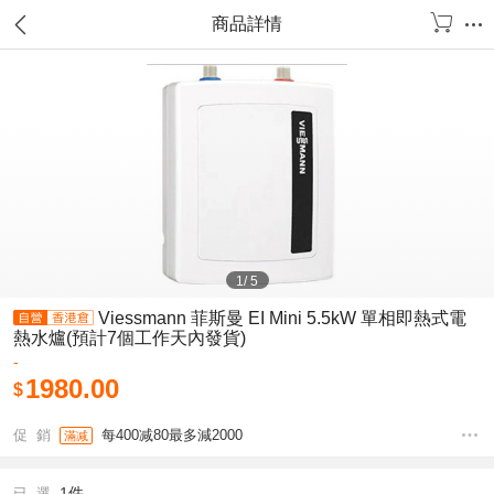
商品詳情
1
/
5
Viessmann 菲斯曼 EI Mini 5.5kW 單相即熱式電
熱水爐(預計7個工作天內發貨)
-
1980.00
$
促 銷
每400减80最多減2000
滿减
1件
已 選