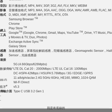
器
音訊
/
影片播放格式: MP4, M4V, 3GP, 3G2, AVI, FLV, MKV, WEBM
影像
音樂播放格式: MP3, M4A, 3GA, AAC, OGG, OGA, WAV, AMR, AWB, FLAC, MI
格式
D, MIDI, XMF, MXMF, IMY, RTTTL, RTX, OTA
TM
Samsung Browser
Chrome
TM
Play Store
網上
TM
TM
Google
(Google, Chrome, Gmail, Maps, YouTube
, Drive, YT Music, Pla
工具
y Movies & TV, Duo, Photos)
TM
Exchange Active Sync
Galaxy Store
感應
加速感應器，屏幕指紋解鎖感應，陀螺儀感應器，Geomagnetic Sensor，Hall
器
Sensor，光線感應器
連接
5G (4.66Gbps/626Mpbs)
數據傳輸^
LTE DL Cat 20：2000Mbps / LTE UL Cat 16: 100Mbps
DC-HSPA
42Mbps / HSUPA 5.76Mbps / 3G / EDGE / GPRS
11 a/b/g/n/ac/ax 2.4G 5GHz 6GHz, HE160, MIMO, 1024-QAM
Wi-Fi
Wi-Fi Direct
#
藍牙
v5.3
傳輸介面
Type C USB 3.2 Gen 1
-
-
我是有底線的