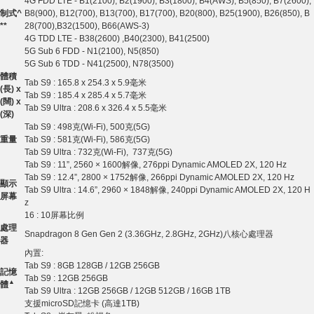
4G FDD LTE - B1(2100), B2(1900), B3(1800), B4(AWS), B5(850), B7(2600),
制式
^
B8(900), B12(700), B13(700), B17(700), B20(800), B25(1900), B26(850), B
**
28(700),B32(1500), B66(AWS-3)
4G TDD LTE - B38(2600) ,B40(2300), B41(2500)
5G Sub 6 FDD - N1(2100), N5(850)
5G Sub 6 TDD - N41(2500), N78(3500)
體積
Tab S9 : 165.8 x 254.3 x 5.9毫米
(
長
) x
Tab S9 : 185.4 x 285.4 x 5.7毫米
(
闊
) x
Tab S9 Ultra : 208.6 x 326.4 x 5.5毫米
(
深
)
Tab S9 : 498克(Wi-Fi), 500克(5G)
重量
Tab S9 : 581克(Wi-Fi), 586克(5G)
Tab S9 Ultra : 732克(Wi-Fi), 737克(5G)
Tab S9 : 11”, 2560 × 1600解像, 276ppi Dynamic AMOLED 2X, 120 Hz
Tab S9 : 12.4”, 2800 × 1752解像, 266ppi Dynamic AMOLED 2X, 120 Hz
顯示
Tab S9 Ultra : 14.6”, 2960 × 1848解像, 240ppi Dynamic AMOLED 2X, 120 H
屏幕
z
16 : 10屏幕比例
處理
Snapdragon 8 Gen Gen 2 (3.36GHz, 2.8GHz, 2GHz)八核心處理器
器
內置:
Tab S9 : 8GB 128GB / 12GB 256GB
記憶
Tab S9 : 12GB 256GB
▲
體
Tab S9 Ultra : 12GB 256GB / 12GB 512GB / 16GB 1TB
支援microSD記憶卡 (高達1TB)