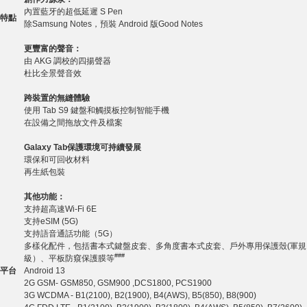
內置藍牙的超低延遲 S Pen
特點
除Samsung Notes，預裝 Android 版Good Notes
更豐富的聲音：
由 AKG 調校的四揚聲器
杜比全景聲音效
跨
裝置
的無縫體驗
使用 Tab S9 鍵盤和觸摸板控制智能手機
在設備之間拖放文件及檔案
Galaxy Tab
保護環境
可持續發展
環保和可回收材料
再生紙包裝
其他
功能
：
支持超高速Wi-Fi 6E
支持eSIM (5G)
支持語音通話功能（5G）
多樣化配件，包括書本式鍵盤皮套、多角度書本式皮套、戶外專用保護殼(軍規
###
級）、平板防窺保護膜等
平台
Android 13
2G GSM- GSM850, GSM900 ,DCS1800, PCS1900
3G WCDMA - B1(2100), B2(1900), B4(AWS), B5(850), B8(900)