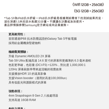
更高耐用性：
首部通過IP68 抗水防塵認證的Galaxy Tab S平板電腦
採用鋁金屬機身堅硬物料
極
緻
觀
賞
體驗：
升級 Dynamic AMOLED 2X 屏幕
Tab S9 Ultra 配備高達 14.6 英寸的屏幕和更纖薄的 6.3 毫米邊框
色彩更準確，色彩量 (DCI-P3) >120%，對比度 1,000,000:1
120Hz 屏幕刷新率帶來超流暢的視覺效果
支援播放HDR 10 的逼真影像
支援Vision booster（適用於高達100,000lux）
具有低藍光和護眼模式的屏幕
強勁
表現：
4nm Snapdragon 8 Gen 2 八核處理器
支持高達 16GB RAM
創
作
力源泉：