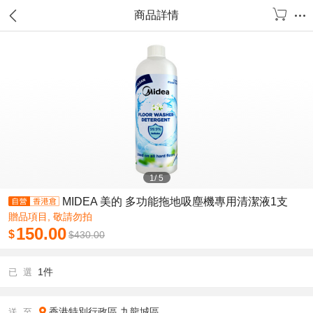
商品詳情
1
/
5
MIDEA 美的 多功能拖地吸塵機專用清潔液1支
贈品項目, 敬請勿拍
150.00
$
$
430.00
1件
已 選
香港特別行政區
九龍城區
送 至