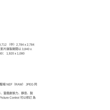
3,712 （中）2,784 x 2,784
560 在影片錄製期間以 3,840 x
1,920 x 1,080
6）壓縮 NEF（RAW） JPEG 同
期日、悲慘、富戲劇張力、靜音、脫
 Control 可以修訂 為