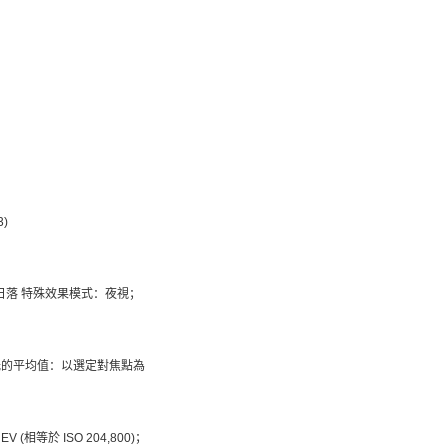
)
動 日落 特殊效果模式：夜視；
測光的平均值：以選定對焦點為
EV (相等於 ISO 204,800)；