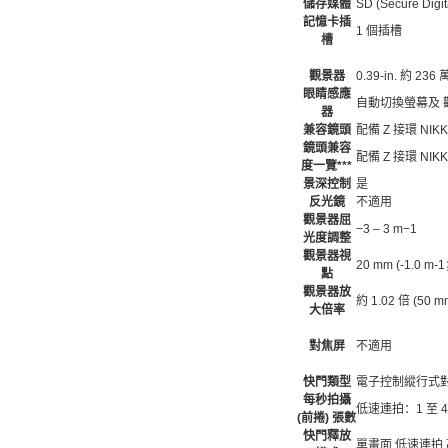
儲存媒體
SD (Secure Di
記憶卡插
1 個插槽
槽
觀景器
0.39-in. 約
眼睛感應
自動切換螢幕及 
器
兼容鏡頭
配備 Z 接環 NI
鏡頭兼容
配備 Z 接環 NI
度一覽***
景深控制
是
反光鏡
不適用
觀景器屈
−3 – 3 m−1
光度調整
觀景器視
20 mm (-1.
點
觀景器放
約 1.02 倍 (5
大倍率
對焦屏
不適用
快門類型
電子控制縱行式
每秒拍攝
低速連拍：1 至 4 
(前捲) 張數
快門釋放
單畫面 低速連拍 