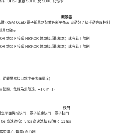
gital)、UHS-I 兼容 SDHC 及 SDXC 記憶卡
觀景器
 236 萬點 (XGA) OLED 電子觀景器配備色彩平衡及 自動與 7 級手動亮度控制
觀景器顯示
KKOR 鏡頭 F 接環 NIKKOR 鏡頭接環配接器；或有若干限制
KKOR 鏡頭 F 接環 NIKKOR 鏡頭接環配接器；或有若干限制
0 m-1；從觀景器接目鏡中央表面量度)
0 mm 鏡頭，焦距為無限遠，–1.0 m−1)
快門
對焦平面機械快門；電子前簾快門；電子快門
fps 高速連拍：5 fps 高速連拍 (延展)：11 fps
高速連拍 (延展) 自拍制