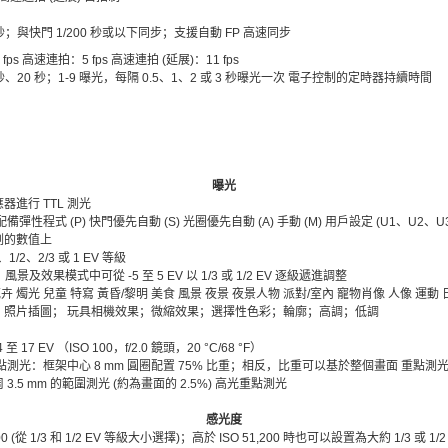
 秒；與快門 1/200 秒或以下同步；支援自動 FP 高速同步
fps 高速連拍：5 fps 高速連拍 (延展)：11 fps
 秒、20 秒；1-9 曝光，每隔 0.5、1、2 或 3 秒曝光一次 電子控制的定時器持續時間
曝光
進行 TTL 測光
彈性程式 (P) 快門優先自動 (S) 光圈優先自動 (A) 手動 (M) 用戶設定 (U1、U2、U3
測的數值上
、1/2、2/3 或 1 EV 等級
風景及效果模式中可從 -5 至 5 EV 以 1/3 或 1/2 EV 逐級遞進調整
花卉 燭光 兒童 特寫 黃昏/黎明 美食 風景 夜景 夜景人物 派對/室內 寵物肖像 人像 運
；照片插圖； 玩具相機效果；微縮效果；選擇性色彩；輪廓；高調；低調
17 EV （ISO 100，f/2.0 鏡頭，20 °C/68 °F）
點測光：框架中心 8 mm 圓圈配置 75% 比重；相反，比重可以基於整個畫面 重點
3.5 mm 的範圍測光 (約為畫面的 2.5%) 高光重點測光
感光度
,200 (從 1/3 和 1/2 EV 等級大小選擇)；高於 ISO 51,200 時也可以設置為大約 1/3 或 1/2 