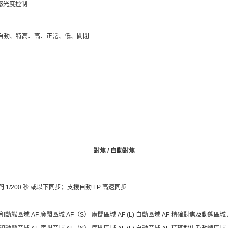
 感光度控制
 自動、特高、高、正常、低、關閉
對焦 / 自動對焦
與快門 1/200 秒 或以下同步；支援自動 FP 高速同步
和動態區域 AF 廣闊區域 AF（S） 廣闊區域 AF (L) 自動區域 AF 精確對焦及動態區