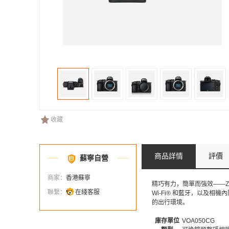
收藏
商品詳情
評價
蘇寧自營
商家：
香港蘇寧
精巧有力，簡單而強效——Z
聯繫：
在綫客服
Wi-Fi® 和藍牙，以及
的出行環境。
庫存單位
VOA050CG