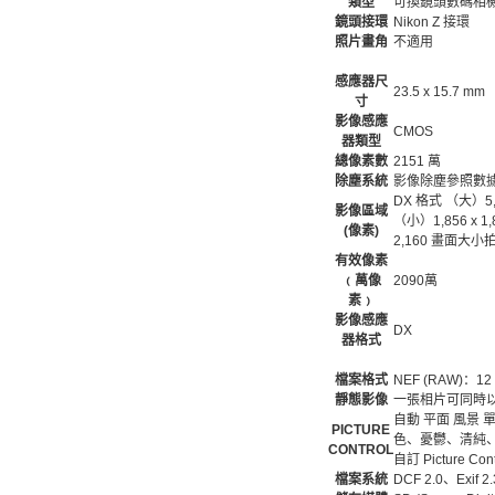
類型
可換鏡頭數碼相
鏡頭接環
Nikon Z 接環
照片畫角
不適用
感應器尺
23.5 x 15.7 mm
寸
影像感應
CMOS
器類型
總像素數
2151 萬
除塵系統
影像除塵參照數據 (須
DX 格式 （大）5,568
影像區域
（小）1,856 x 1,
(像素)
2,160 畫面大小拍
有效像素
﹙萬像
2090萬
素﹚
影像感應
DX
器格式
檔案格式
NEF (RAW)：1
靜態影像
一張相片可同時以 N
自動 平面 風景 單
PICTURE
色、憂鬱、清純、牛
CONTROL
自訂 Picture Co
檔案系統
DCF 2.0、Exif 2