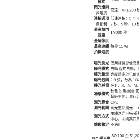
模式
閃光燈同
高達：X=1/200
步速度
連拍選項
低速連拍：1 至 4 
自拍制
2 秒、5 秒、10
最高快門
1/8000 秒
速度
全解像度
最高連續
每秒 11 幅
拍攝速度
曝光測光
使用相機影像感應器
曝光模式
自動 程式自動，配備
曝光鎖定
亮度鎖定於已偵
曝光包圍
2-9 張，分為 1/3
曝光補償
在 P、S、A、M、
秋色 沙灘/飄雪 
場景模式
超級生動；流行
測光耦合
CPU
測光範圍
高光重點測光：-4 至 
矩陣測光 中央重
測光方式
中心，圍繞其四周 
鏡像鎖定
不適用
ISO 100 至 51
ISO 感光度