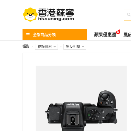

全部商品分類
蘋果優惠週
風
攝影
>
攝錄器材
>
無反相機