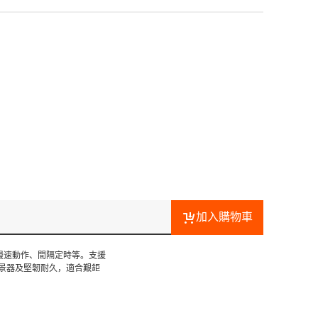
加入購物車
、慢速動作、間隔定時等。支援
觀景器及堅韌耐久，適合艱鉅