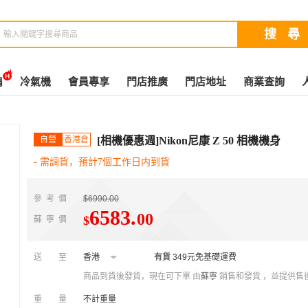
扇
冷氣機
會員專享
門店推廣
門店地址
商業查詢
自營
香港倉
[相機優惠週]Nikon尼康 Z 50 相機機身
- 需調貨，預計7個工作日内到貨
參考價
$6990.00
6583
.
00
$
蘇寧價
送至
香港
有貨
349元免基礎運費
商品到貨後發貨，現在可下單
由
蘇寧
銷售和發貨 ，並提供售
重量
不計重量