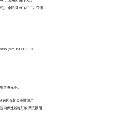
域 AF 只適用於相片模式
式)、全時間 AF (AF-F，只適
ash (m/ft, ISO 100, 20
警告曝光不足
L 補充閃光配合重點測光
慢速同步連減輕紅眼 閃光關閉