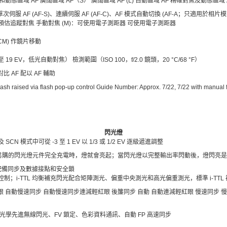
和動態區域 AF 廣闊區域 AF（S） 廣闊區域 AF (L) 自動區域 AF 精確對焦及動態區
單次伺服 AF (AF-S)、連續伺服 AF (AF-C)、AF 模式自動切換 (AF-A；只適用於相片模
預估追蹤對焦 手動對焦 (M)：可使用電子測距器 可使用電子測距器
CM) 作鏡片移動
4 至 19 EV，低光自動對焦） 檢測範圍（ISO 100，f/2.0 鏡頭，20 °C/68 °F）
 AF 配以 AF 輔助
ash raised via flash pop-up control Guide Number: Approx. 7/22, 7/22 with manual fl
閃光燈
 SCN 模式中可從 -3 至 1 EV 以 1/3 或 1/2 EV 逐級遞進調整
另購的閃光燈元件完全充電時，燈就會亮起；當閃光燈以完整輸出率閃動後，燈閃亮是
靴，配備同步及數據接點和安全鎖
 閃光控制；i-TTL 均衡補充閃光配合矩陣測光、偏重中央測光和高光偏重測光，標準 i-TT
眼 自動慢速同步 自動慢速同步連減輕紅眼 後簾同步 自動 自動連減輕紅眼 慢速同步 
制、光學先進無線閃光、FV 鎖定、色彩資料通訊、自動 FP 高速同步