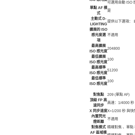
可選用自動 ISO
單點 AF 模
是
式
主動式 D-
提供以下選項：
LIGHTING
擴展的 ISO
感光度選
不適用
項
最高擴展
204800
ISO 感光度
最低擴展
100
ISO 感光度
最高標準
51200
ISO 感光度
最低標準
100
ISO 感光度
對焦點
209 (單點 AF)
頂級 FP 高
高達：1/4000 秒
速同步
X 同步速度
X=1/200 秒 
內置閃光
不適用
燈距離
對焦模式
精確對焦 、單點 
AF 區域模