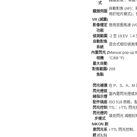
精確對焦 、單點 
式
自動對焦 (AF)：
鏡頭伺服
用於短片模式)；
VR (減震)
影像穩定
使用音圈馬達 (V
功能
偵測範圍
-2 至 19 EV（-
自動對焦
混合式相位偵測/對比
系統
內置閃光 Z
Manual pop-up fl
相機
°C/68 °F)
最大自動
對焦範圍/
209
焦點
閃光補償
在 P、S、A、M 及
閃光燈就
當內置閃光燈或
緒指示燈
配件插座
ISO 518 熱
閃光控制
TTL：i-TTL
閃光燈同
填充閃光 減輕紅
步模式
NIKON 創
意閃光系
i-TTL 閃光控
統 (CLS)