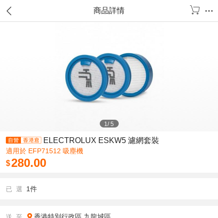
商品詳情
1
/
5
ELECTROLUX ESKW5 濾網套裝
適用於 EFP71512 吸塵機
280.00
$
1件
已 選
香港特別行政區
九龍城區
送 至