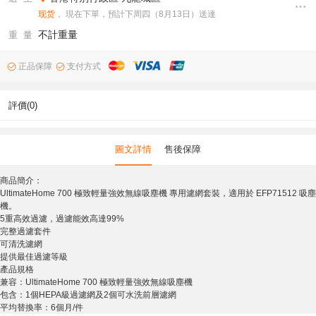
现货
， 現在下單，預計下周四（8月13日）送達
不計重量
重 量
正品保障
支付方式
評價(0)
圖文詳情
售後保障
商品簡介：
UltimateHome 700 極致輕量強效無線吸塵機 專用濾網套裝，適用於 EFP71512 吸塵
機。
5重高效過濾，過濾能效高達99%
完整過濾套件
可清洗濾網
提供最佳過濾等級
產品規格
兼容：UltimateHome 700 極致輕量強效無線吸塵機
包含：1個HEPA級過濾網及2個可水洗前層濾網
平均替換率：6個月/件