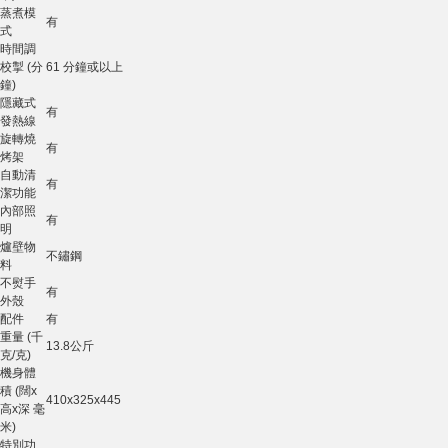
蒸煮模
有
式
時間調
校掣 (分
61 分鐘或以上
鐘)
隱藏式
有
發熱線
旋轉燒
有
烤架
自動清
有
潔功能
內部照
有
明
爐壁物
不鏽鋼
料
不熨手
有
外殼
配件
有
重量 (千
13.8公斤
克/克)
機身體
積 (闊x
410x325x445
高x深 毫
米)
特別功