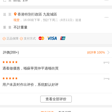
白色 1件
已 選
香港特別行政區
九龍城區
送 至
现货
， 16:00前下單，預計下周二（8月11日）送達
不計重量
重 量
正品保障
支付方式
評價(200+)
好評率 100%
9***2
遇着做優惠，喺蘇寧買仲平過喺街買
7***9
用户未及时作出评价，系统默认好评
查看全部评价