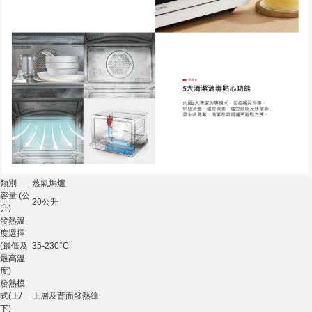
類別
蒸氣焗爐
容量 (公
20公升
升)
發熱溫
度選擇
(最低及
35-230°C
最高溫
度)
發熱模
式(上/
上層及背面發熱線
下)