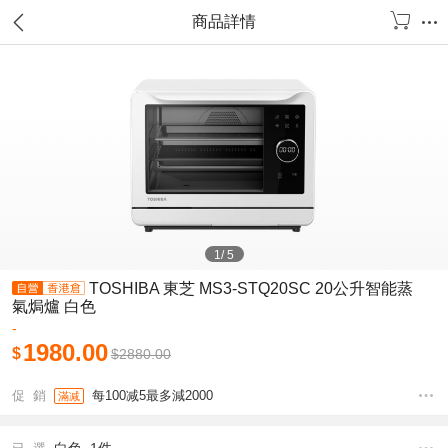
商品詳情
1
/
5
TOSHIBA 東芝 MS3-STQ20SC 20公升智能蒸
氣焗爐 白色
-
1980.00
$
$
2880.00
促 銷
每100减5最多減2000
滿减