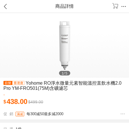
商品詳情
1
/
5
Yohome RO淨水微量元素智能溫控直飲水機2.0
Pro YM-FRO501(75M)含礦濾芯
-
438.00
$
$
499.00
促 銷
每300减50最多減2000
滿减