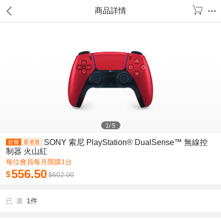
商品詳情
1
/
5
SONY 索尼 PlayStation® DualSense™ 無線控
制器 火山紅
每位會員每月限購1台
556.50
$
$
602.00
1件
已 選