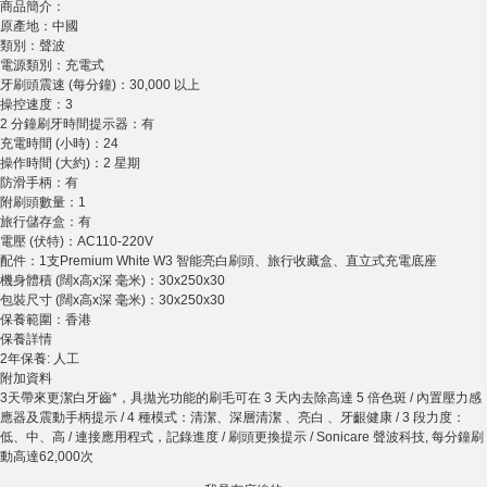
商品簡介：
原產地：中國
類別：聲波
電源類別：充電式
牙刷頭震速 (每分鐘)：30,000 以上
操控速度：3
2 分鐘刷牙時間提示器：有
充電時間 (小時)：24
操作時間 (大約)：2 星期
防滑手柄：有
附刷頭數量：1
旅行儲存盒：有
電壓 (伏特)：AC110-220V
配件：1支Premium White W3 智能亮白刷頭、旅行收藏盒、直立式充電底座
機身體積 (闊x高x深 毫米)：30x250x30
包裝尺寸 (闊x高x深 毫米)：30x250x30
保養範圍：香港
保養詳情
2年保養: 人工
附加資料
3天帶來更潔白牙齒*，具拋光功能的刷毛可在 3 天內去除高達 5 倍色斑 / 內置壓力感
應器及震動手柄提示 / 4 種模式：清潔、深層清潔 、亮白 、牙齦健康 / 3 段力度：
低、中、高 / 連接應用程式，記錄進度 / 刷頭更換提示 / Sonicare 聲波科技, 每分鐘刷
動高達62,000次