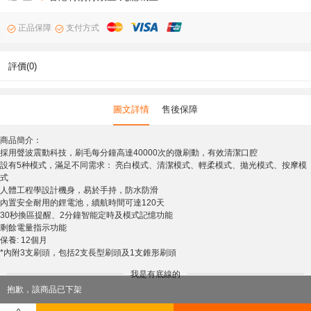
正品保障
支付方式
評價(0)
圖文詳情
售後保障
商品簡介：
採用聲波震動科技，刷毛每分鐘高達40000次的微刷動，有效清潔口腔
設有5种模式，滿足不同需求： 亮白模式、清潔模式、輕柔模式、拋光模式、按摩模
式
人體工程學設計機身，易於手持，防水防滑
內置安全耐用的鋰電池，續航時間可達120天
30秒換區提醒、2分鐘智能定時及模式記憶功能
剩餘電量指示功能
保養: 12個月
*內附3支刷頭，包括2支長型刷頭及1支錐形刷頭
我是有底線的
抱歉，該商品已下架