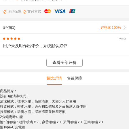
正品保障
支付方式
評價(1)
好評率 100%
7***6
用户未及时作出评价，系统默认好评
查看全部评价
圖文詳情
售後保障
商品簡介：
設有3種清潔模式：
清潔模式：標準水壓，高效清潔，大部分人群使用
輕柔模式：輕柔水壓，適合初次體驗及牙齒敏感人群使用
按摩模式：脈衝水流，深層清潔並按摩牙齦
2分鐘定時功能
附5個噴嘴：標準噴嘴 x 2，刮舌噴嘴 x 1, 牙周噴嘴 x 1, 正畸噴嘴 x 1
附Type-C充電線