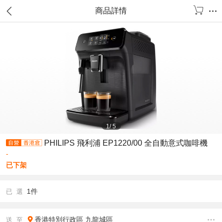
商品詳情
1
/
5
PHILIPS 飛利浦 EP1220/00 全自動意式咖啡機
-
已下架
1件
已 選
香港特別行政區
九龍城區
送 至