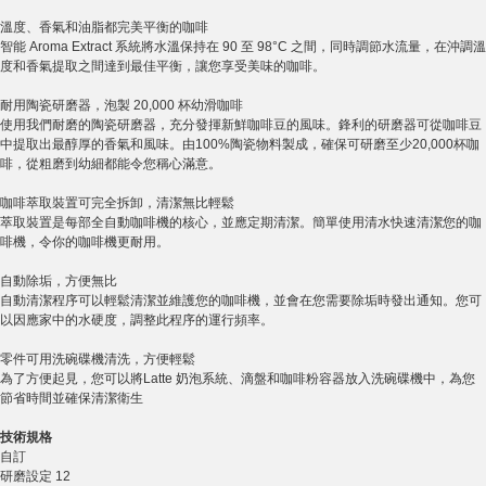
溫度、香氣和油脂都完美平衡的咖啡
智能 Aroma Extract 系統將水溫保持在 90 至 98°C 之間，同時調節水流量，在沖調溫
度和香氣提取之間達到最佳平衡，讓您享受美味的咖啡。
耐用陶瓷研磨器，泡製 20,000 杯幼滑咖啡
使用我們耐磨的陶瓷研磨器，充分發揮新鮮咖啡豆的風味。鋒利的研磨器可從咖啡豆
中提取出最醇厚的香氣和風味。由100%陶瓷物料製成，確保可研磨至少20,000杯咖
啡，從粗磨到幼細都能令您稱心滿意。
咖啡萃取裝置可完全拆卸，清潔無比輕鬆
萃取裝置是每部全自動咖啡機的核心，並應定期清潔。簡單使用清水快速清潔您的咖
啡機，令你的咖啡機更耐用。
自動除垢，方便無比
自動清潔程序可以輕鬆清潔並維護您的咖啡機，並會在您需要除垢時發出通知。您可
以因應家中的水硬度，調整此程序的運行頻率。
零件可用洗碗碟機清洗，方便輕鬆
為了方便起見，您可以將Latte 奶泡系統、滴盤和咖啡粉容器放入洗碗碟機中，為您
節省時間並確保清潔衛生
技術規格
自訂
研磨設定 12