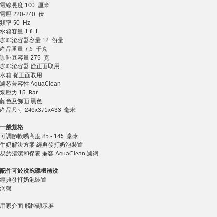
電線長度 100 厘米
電壓 220-240 伏
頻率 50 Hz
水箱容量 1.8 L
咖啡渣容器容量 12 份量
產品重量 7.5 千克
咖啡豆容量 275 克
咖啡渣容器 從正面取用
水箱 從正面取用
濾芯兼容性 AquaClean
泵壓力 15 Bar
顏色及飾面 黑色
產品尺寸 246x371x433 毫米
一般規格
可調節軟嘴高度 85 - 145 毫米
牛奶解決方案 經典發打奶泡裝置
易於清潔和保養 兼容 AquaClean 濾網
配件可於洗碗碟機清洗
經典發打奶泡裝置
滴盤
用家介面 觸控顯示屏