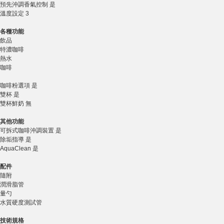
預先沖調香氣控制 是
溫度設定 3
各種功能
飲品
特濃咖啡
熱水
咖啡
咖啡粉選項 是
雙杯 是
雙杯鮮奶 無
其他功能
可拆式咖啡沖調裝置 是
除垢指導 是
AquaClean 是
配件
隨附
潤滑脂管
量勺
水質硬度測試管
技術規格