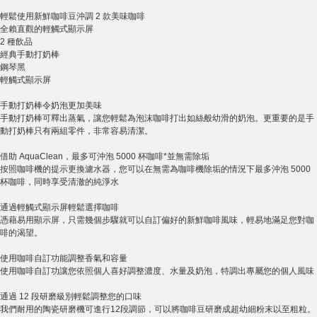
輕鬆使用新鮮咖啡豆沖調 2 款美味咖啡
全賴直觀的輕觸式顯示屏
2 種飲品
經典手動打奶棒
鋼琴黑
輕觸式顯示屏
手動打奶棒令奶泡更加美味
手動打奶棒可釋出蒸氣，讓您輕鬆為泡沫咖啡打出如絲般幼滑的奶泡。更重要的是手
動打奶棒只有兩組零件，非常容易清潔。
借助 AquaClean，最多可沖泡 5000 杯咖啡*並無需除垢
按照咖啡機的提示更換濾水器，您可以在無需為咖啡機除垢的情況下最多沖泡 5000
杯咖啡，同時享受清澈的純淨水
通過輕觸式顯示屏輕鬆選擇咖啡
憑藉易用顯示屏，只需幾個步驟就可以自訂偏好的新鮮咖啡風味，輕易地滿足您對咖
啡的渴望。
使用咖啡自訂功能調整香氣和容量
使用咖啡自訂功讓您依照個人喜好調整濃度、水量及奶泡，特調出專屬您的個人風味
通過 12 段研磨級別輕鬆調整您的口味
我們耐用的陶瓷研磨機可進行12段調節，可以將咖啡豆研磨成超幼細粉末以至粗粒。