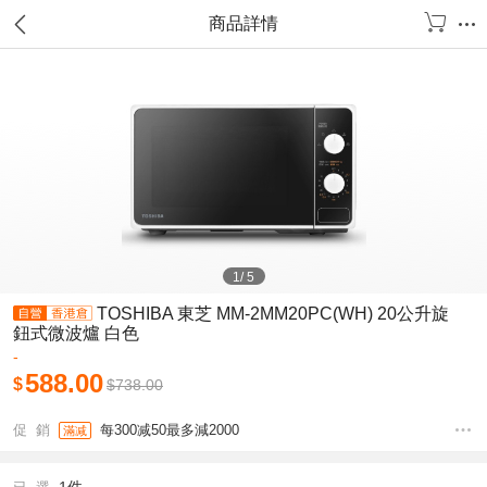
商品詳情
1
/
5
TOSHIBA 東芝 MM-2MM20PC(WH) 20公升旋
鈕式微波爐 白色
-
588.00
$
$
738.00
促 銷
每300减50最多減2000
滿减