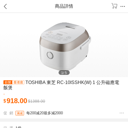
商品詳情
1
/
5
TOSHIBA 東芝 RC-10ISSHK(W) 1 公升磁應電
飯煲
-
918.00
$
$
1388.00
促 銷
每200减20最多減2000
滿减