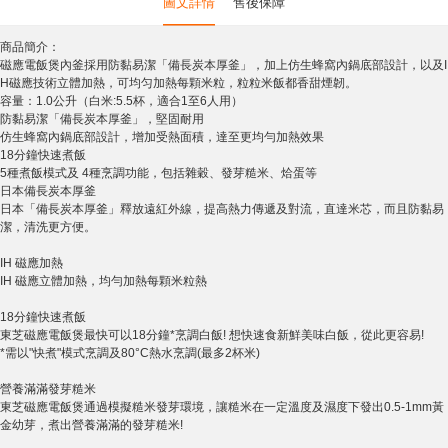
圖文詳情
售後保障
商品簡介：
磁應電飯煲內釜採用防黏易潔「備長炭本厚釜」，加上仿生蜂窩內鍋底部設計，以及I
H磁應技術立體加熱，可均匀加熱每顆米粒，粒粒米飯都香甜煙韌。
容量：1.0公升（白米:5.5杯，適合1至6人用）
防黏易潔「備長炭本厚釜」，堅固耐用
仿生蜂窩內鍋底部設計，增加受熱面積，達至更均勻加熱效果
18分鐘快速煮飯
5種煮飯模式及 4種烹調功能，包括雜穀、發芽糙米、烚蛋等
日本備長炭本厚釜
日本「備長炭本厚釜」釋放遠紅外線，提高熱力傳遞及對流，直達米芯，而且防黏易
潔，清洗更方便。
IH 磁應加熱
IH 磁應立體加熱，均勻加熱每顆米粒熱
18分鐘快速煮飯
東芝磁應電飯煲最快可以18分鐘*烹調白飯! 想快速食新鮮美味白飯，從此更容易!
*需以"快煮"模式烹調及80°C熱水烹調(最多2杯米)
營養滿滿發芽糙米
東芝磁應電飯煲通過模擬糙米發芽環境，讓糙米在一定溫度及濕度下發出0.5-1mm黃
金幼芽，煮出營養滿滿的發芽糙米!