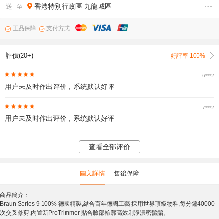
香港特別行政區
九龍城區
送 至
正品保障
支付方式
評價(20+)
好評率 100%
6***2
用户未及时作出评价，系统默认好评
7***2
用户未及时作出评价，系统默认好评
查看全部评价
圖文詳情
售後保障
商品簡介：
Braun Series 9 100% 德國精製,結合百年德國工藝,採用世界頂級物料,每分鐘40000
次交叉修剪,內置新ProTrimmer 貼合臉部輪廓高效剃淨濃密鬍鬚。