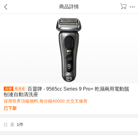
商品詳情
1
/
5
百靈牌 - 9565cc Series 9 Pro+ 乾濕兩用電動鬚
刨連自動清洗座
採用世界頂級物料,每分鐘40000 次交叉修剪
已下架
1件
已 選