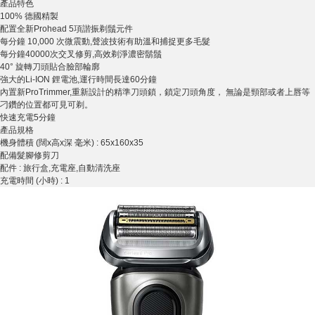
產品特色
100% 德國精製
配置全新Prohead 5項諧振剃鬚元件
每分鐘 10,000 次微震動,聲波技術有助溫和捕捉更多毛髮
每分鐘40000次交叉修剪,高效剃淨濃密鬍鬚
40° 旋轉刀頭貼合臉部輪廓
強大的Li-ION 鋰電池,運行時間長達60分鐘
內置新ProTrimmer,重新設計的精準刀頭鎖，鎖定刀頭角度， 無論是頸部或者上唇等
刁鑽的位置都可見可剃。
快速充電5分鐘
產品規格
機身體積 (闊x高x深 毫米) : 65x160x35
配備髮腳修剪刀
配件 : 旅行盒,充電座,自動清洗座
充電時間 (小時) : 1